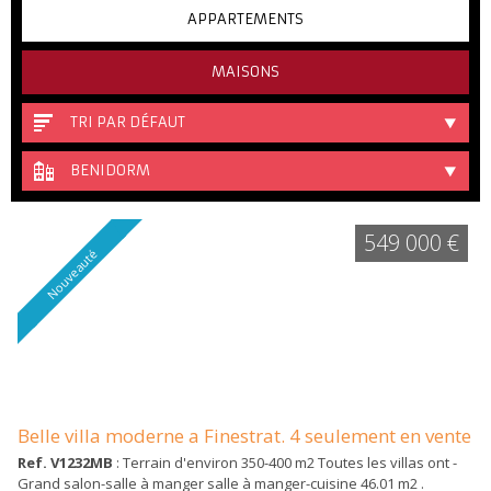
APPARTEMENTS
MAISONS
TRI PAR DÉFAUT
BENIDORM
549 000 €
Nouveauté
Belle villa moderne a Finestrat. 4 seulement en vente
Ref. V1232MB
: Terrain d'environ 350-400 m2 Toutes les villas ont -
Grand salon-salle à manger salle à manger-cuisine 46.01 m2 .