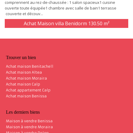
comprennent au rez-de-chaussée : 1 salon spacieux1 cuisine
ouverte toute équipée1 chambre avec salle de bain1 terrasse
couverte et découv...
Achat Maison villa Benidorm
130.50 m²
Trouver un bien
Achat maison Benitachell
Achat maison Altea
Achat maison Moraira
Achat maison Calp
Achat appartement Calp
Achat maison Benissa
Les derniers biens
Maison à vendre Benissa
Maison à vendre Moraira
Maison à vendre Polop