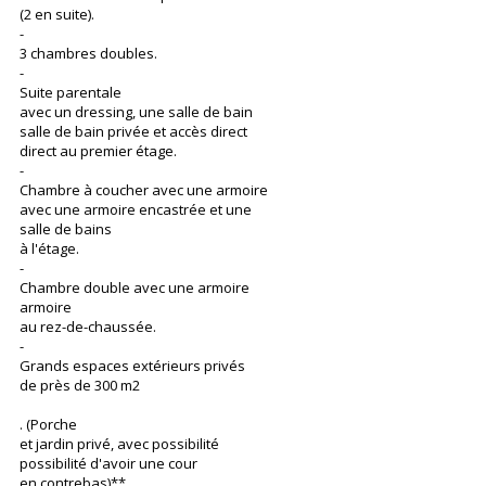
(2 en suite).
-
3 chambres doubles.
-
Suite parentale
avec un dressing, une salle de bain
salle de bain privée et accès direct
direct au premier étage.
-
Chambre à coucher avec une armoire
avec une armoire encastrée et une
salle de bains
à l'étage.
-
Chambre double avec une armoire
armoire
au rez-de-chaussée.
-
Grands espaces extérieurs privés
de près de 300 m2
. (Porche
et jardin privé, avec possibilité
possibilité d'avoir une cour
en contrebas)**.