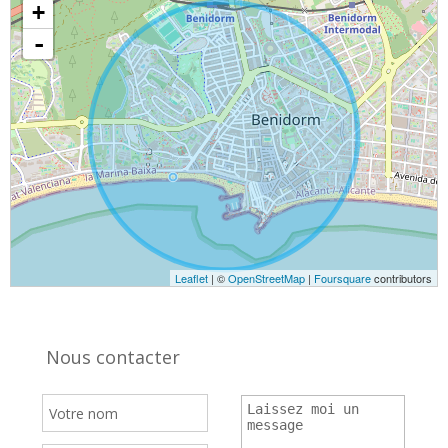
+
-
Leaflet
| ©
OpenStreetMap
|
Foursquare
contributors
Nous contacter