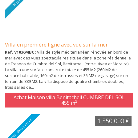
Villa en première ligne avec vue sur la mer
Ref. V1036MBC
: Villa de style méditerranéen rénovée en bord de
mer avec des vues spectaculaires située dans la zone résidentielle
de Fresnos de Cumbre del Sol, Benitachell (entre Jávea et Moraira).
La villa a une surface construite totale de 455 M2 (260 M2 de
surface habitable, 160 m2 de terrasses et 35 M2 de garage) sur un
terrain de 889 M2. La villa dispose de quatre chambres doubles,
trois salles de...
Achat Maison villa Benitachell CUMBRE DEL SOL
455 m²
1 550 000 €
A voir absolument