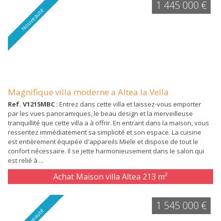
1 445 000 €
Nouveauté
Magnifique villa moderne a Altea la Vella
Ref. V1215MBC
: Entrez dans cette villa et laissez-vous emporter
par les vues panoramiques, le beau design et la merveilleuse
tranquillité que cette villa a à offrir. En entrant dans la maison, vous
ressentez immédiatement sa simplicité et son espace. La cuisine
est entièrement équipée d'appareils Miele et dispose de tout le
confort nécessaire. Il se jette harmonieusement dans le salon qui
est relié à ...
Achat Maison villa Altea
213 m²
1 545 000 €
Nouveauté