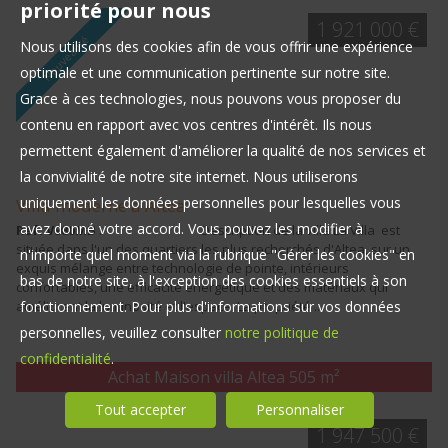
priorité pour nous
1 921 000 €
Nouveauté
Nous utilisons des cookies afin de vous offrir une expérience
optimale et une communication pertinente sur notre site.
Grace à ces technologies, nous pouvons vous proposer du
contenu en rapport avec vos centres d'intérêt. Ils nous
permettent également d'améliorer la qualité de nos services et
la convivialité de notre site internet. Nous utiliserons
uniquement les données personnelles pour lesquelles vous
Villa moderne a Altea
avez donné votre accord. Vous pouvez les modifier à
Ref. V980MB
: Description de la villa La Villa est
située dans l'un des quartiers les plus recherchés d'Altea, sur un
n'importe quel moment via la rubrique "Gérer les cookies" en
exquis mélange entre technologie de pointe, intérieurs
bas de notre site, à l'exception des cookies essentiels à son
confortables, une efficacité énergétique et des matériaux qui
améliorent la luminosité et l'espace. La propriété ...
fonctionnement. Pour plus d'informations sur vos données
personnelles, veuillez consulter
notre politique de
confidentialité
.
Achat Maison villa Altea
505 m²
Tout accepter
Personnaliser
1 947 500 €