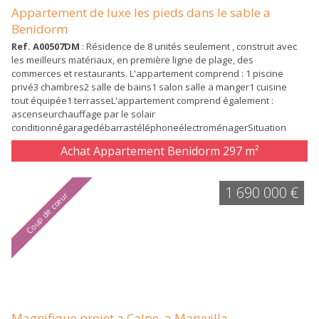
Appartement de luxe les pieds dans le sable a
Benidorm
Ref. A00507DM
: Résidence de 8 unités seulement , construit avec
les meilleurs matériaux, en première ligne de plage, des
commerces et restaurants. L'appartement comprend : 1 piscine
privé3 chambres2 salle de bains1 salon salle a manger1 cuisine
tout équipée1 terrasseL'appartement comprend également :
ascenseurchauffage par le solair
conditionnégaragedébarrastéléphoneélectroménagerSituation
SUDlivré en...
Achat Appartement Benidorm
297 m²
1 690 000 €
Coup de cœur
Magnifique projet a Calpe, a Maryvilla