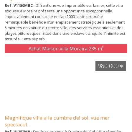
Ref. V1150MBC
: Offrant une vue imprenable sur la mer, cette villa
exquise à Moraira présente une opportunité exceptionnelle.
Impeccablement construite en l’an 2000, cette propriété
remarquable bénéficie d’un emplacement stratégique à seulement
5 minutes en voiture du centre-ville, des services essentiels et des
plages pittoresques. Situé dans une enclave tranquille, l’intimité est
assurée. Cette superb...
Achat Maison villa Moraira
235 m²
980 000 €
Magnifique villa a la cumbre del sol, vue mer
spectacul...
Ref. V1257MB
: Éveillez vos sens à Cumbre del Sol : Villa rénovée