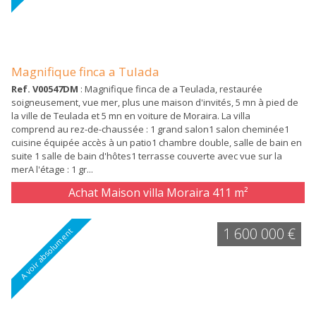
Magnifique finca a Tulada
Ref. V00547DM
: Magnifique finca de a Teulada, restaurée
soigneusement, vue mer, plus une maison d'invités, 5 mn à pied de
la ville de Teulada et 5 mn en voiture de Moraira. La villa
comprend au rez-de-chaussée : 1 grand salon1 salon cheminée1
cuisine équipée accès à un patio1 chambre double, salle de bain en
suite 1 salle de bain d'hôtes1 terrasse couverte avec vue sur la
merA l'étage : 1 gr...
Achat Maison villa Moraira
411 m²
1 600 000 €
A voir absolument