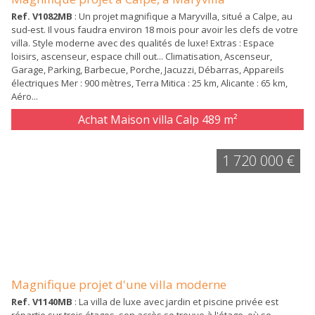
Ref. V1082MB
: Un projet magnifique a Maryvilla, situé a Calpe, au
sud-est. Il vous faudra environ 18 mois pour avoir les clefs de votre
villa. Style moderne avec des qualités de luxe! Extras : Espace
loisirs, ascenseur, espace chill out... Climatisation, Ascenseur,
Garage, Parking, Barbecue, Porche, Jacuzzi, Débarras, Appareils
électriques Mer : 900 mètres, Terra Mitica : 25 km, Alicante : 65 km,
Aéro...
Achat Maison villa Calp
489 m²
1 720 000 €
Magnifique projet d'une villa moderne
Ref. V1140MB
: La villa de luxe avec jardin et piscine privée est