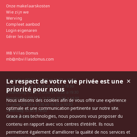
Onze makelaarskosten
Wie zijn we
Werving
Compleet aanbod
Login eigenaren
Gérer les cookies
MB Villas Domus
mb@mbvillasdomus.com
Le respect de votre vie privée est une
✕
Maandag 09:30 a 13:30 et 16:30 a 19:30
Dinsdag 09:30 a 13:30 et 16:30 a 19:30
priorité pour nous
Woensdag 09:30 a 13:30 et 16:30 a 19:30
Donderdag 09:30 a 13:30 et 16:30 a 19:30
Nous utilisons des cookies afin de vous offrir une expérience
Vrijdag 09:30 a 13:30 et 16:30 a 19:30
optimale et une communication pertinente sur notre site.
Zaterdag 10:30 a 14:30
Grace à ces technologies, nous pouvons vous proposer du
Zondag fermé
contenu en rapport avec vos centres d'intérêt. Ils nous
permettent également d'améliorer la qualité de nos services et