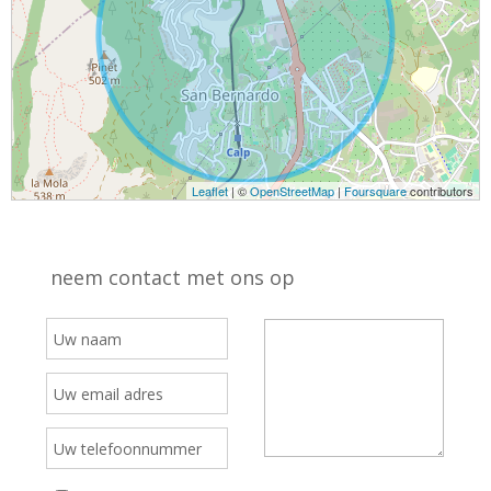
Leaflet
| ©
OpenStreetMap
|
Foursquare
contributors
neem contact met ons op