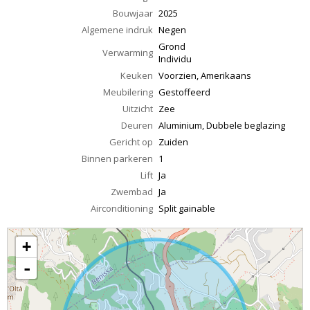
Bouwjaar
2025
Algemene indruk
Negen
Grond
Verwarming
Individu
Keuken
Voorzien, Amerikaans
Meubilering
Gestoffeerd
Uitzicht
Zee
Deuren
Aluminium, Dubbele beglazing
Gericht op
Zuiden
Binnen parkeren
1
Lift
Ja
Zwembad
Ja
Airconditioning
Split gainable
+
-