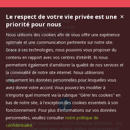
Le respect de votre vie privée est une
✕
Maandag 09:30 a 13:30 et 16:30 a 19:30
Dinsdag 09:30 a 13:30 et 16:30 a 19:30
priorité pour nous
Woensdag 09:30 a 13:30 et 16:30 a 19:30
Donderdag 09:30 a 13:30 et 16:30 a 19:30
Nous utilisons des cookies afin de vous offrir une expérience
Vrijdag 09:30 a 13:30 et 16:30 a 19:30
optimale et une communication pertinente sur notre site.
Zaterdag 10:30 a 14:30
Grace à ces technologies, nous pouvons vous proposer du
Zondag fermé
contenu en rapport avec vos centres d'intérêt. Ils nous
permettent également d'améliorer la qualité de nos services et
Mentions légales
la convivialité de notre site internet. Nous utiliserons
Plan du site
uniquement les données personnelles pour lesquelles vous
avez donné votre accord. Vous pouvez les modifier à
n'importe quel moment via la rubrique "Gérer les cookies" en
bas de notre site, à l'exception des cookies essentiels à son
fonctionnement. Pour plus d'informations sur vos données
personnelles, veuillez consulter
notre politique de
gelegen op Sur rendez-vous 03724 MORAIRA ESPAGNE • De
confidentialité
.
vennootschap mag geen andere gelden, instrumenten of