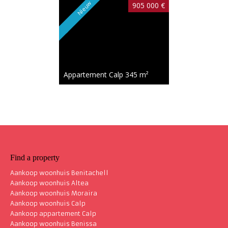
Nieuw
905 000 €
Appartement Calp
345 m²
Find a property
Aankoop woonhuis Benitachell
Aankoop woonhuis Altea
Aankoop woonhuis Moraira
Aankoop woonhuis Calp
Aankoop appartement Calp
Aankoop woonhuis Benissa