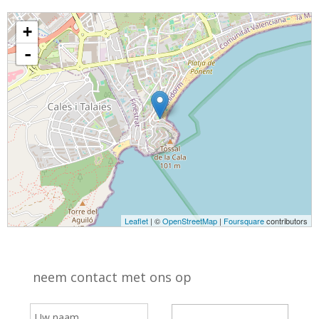
+
-
Leaflet
| ©
OpenStreetMap
|
Foursquare
contributors
neem contact met ons op