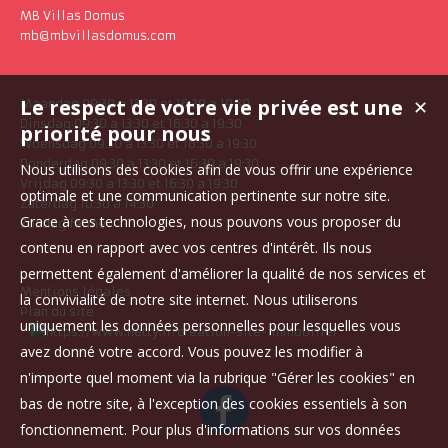
MB Villas Domus
mb@mbvillasdomus.com
Le respect de votre vie privée est une
✕
Maandag 09:30 a 13:30 et 16:30 a 19:30
Dinsdag 09:30 a 13:30 et 16:30 a 19:30
priorité pour nous
Woensdag 09:30 a 13:30 et 16:30 a 19:30
Donderdag 09:30 a 13:30 et 16:30 a 19:30
Nous utilisons des cookies afin de vous offrir une expérience
Vrijdag 09:30 a 13:30 et 16:30 a 19:30
optimale et une communication pertinente sur notre site.
Zaterdag 10:30 a 14:30
Grace à ces technologies, nous pouvons vous proposer du
Zondag fermé
contenu en rapport avec vos centres d'intérêt. Ils nous
permettent également d'améliorer la qualité de nos services et
Mentions légales
la convivialité de notre site internet. Nous utiliserons
Plan du site
uniquement les données personnelles pour lesquelles vous
avez donné votre accord. Vous pouvez les modifier à
n'importe quel moment via la rubrique "Gérer les cookies" en
bas de notre site, à l'exception des cookies essentiels à son
fonctionnement. Pour plus d'informations sur vos données