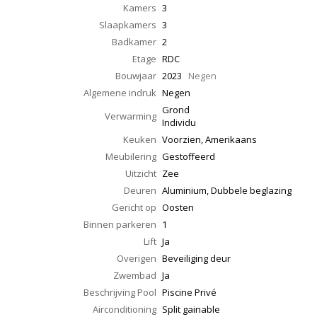
Kamers
3
Slaapkamers
3
Badkamer
2
Etage
RDC
Bouwjaar
2023
Negen
Algemene indruk
Negen
Grond
Verwarming
Individu
Keuken
Voorzien, Amerikaans
Meubilering
Gestoffeerd
Uitzicht
Zee
Deuren
Aluminium, Dubbele beglazing
Gericht op
Oosten
Binnen parkeren
1
Lift
Ja
Overigen
Beveiliging deur
Zwembad
Ja
Beschrijving Pool
Piscine Privé
Airconditioning
Split gainable