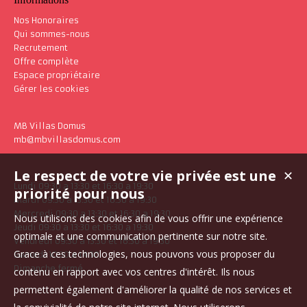
Nos Honoraires
Qui sommes-nous
Recrutement
Offre complète
Espace propriétaire
Gérer les cookies
MB Villas Domus
mb@mbvillasdomus.com
Le respect de votre vie privée est une
✕
Lundi 09:30 a 13:30 et 16:30 a 19:30
priorité pour nous
Mardi 09:30 a 13:30 et 16:30 a 19:30
Mercredi 09:30 a 13:30 et 16:30 a 19:30
Nous utilisons des cookies afin de vous offrir une expérience
Jeudi 09:30 a 13:30 et 16:30 a 19:30
optimale et une communication pertinente sur notre site.
Vendredi 09:30 a 13:30 et 16:30 a 19:30
Grace à ces technologies, nous pouvons vous proposer du
Samedi 10:30 a 14:30
Dimanche fermé
contenu en rapport avec vos centres d'intérêt. Ils nous
permettent également d'améliorer la qualité de nos services et