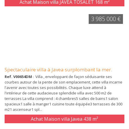
Achat Maison villa JAVEA TOSALET
168 m²
3 985 000 €
Spectaculaire villa à Javea surplombant la mer.
Ref. V00654DM
: Villa , enveloppant de façon séduisante ses
courbes autour de la pente de son emplacement, cette villa incarne
l'avenir avec toutes ses possibilités. Chaque luxe attend à
l'intérieur de cette audacieuse splendide villa avec 500 m2 de
terrasses La villa comprend : 4 chambres5 salles de bains1 salon
spacieux1 salle à manger1 cuisine toute équipée3 terrasses de 300
m21 ascenseur1 spl...
Achat Maison villa Javea
438 m²