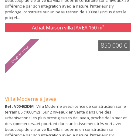
beaucoup de vie privé !La villa moderne construite sur 2 niveaux se
différencie par son intégration avec la nature, l'intérieur s'y
prolonge, construite sur un beau terrain de 1000m2 (inclus dans le
prix) el...
Achat Maison villa JAVEA
160 m²
850 000 €
Coup de cœur
Villa Moderne à Javea
Ref. V00462DM
: Villa Moderne avec licence de construction sur le
terrain B5 (1000m2) ! Sur 2 niveaux en vente dans une des
urbanisations les plus prestigieuses de Javea, proche de la mer et
des commerces...et pourtant dans un lotissement très vert avec
beaucoup de vie privé !La villa moderne en construction se
différencie par son intégration avec la nature, l'intérieur s'y