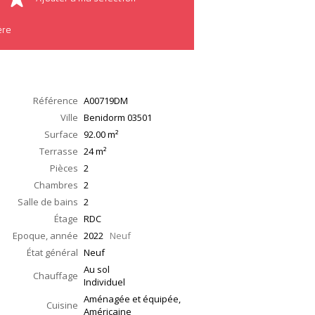
ère
Référence
A00719DM
Ville
Benidorm
03501
Surface
92.00
m²
Terrasse
24
m²
Pièces
2
Chambres
2
Salle de bains
2
Étage
RDC
Epoque, année
2022
Neuf
État général
Neuf
Au sol
Chauffage
Individuel
Aménagée et équipée,
Cuisine
Américaine