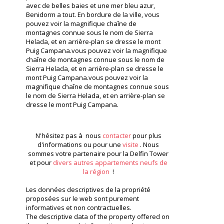
avec de belles baies et une mer bleu azur,
Benidorm a tout. En bordure de la ville, vous
pouvez voir la magnifique chaîne de
montagnes connue sous le nom de Sierra
Helada, et en arrière-plan se dresse le mont
Puig Campana.vous pouvez voir la magnifique
chaîne de montagnes connue sous le nom de
Sierra Helada, et en arrière-plan se dresse le
mont Puig Campana.vous pouvez voir la
magnifique chaîne de montagnes connue sous
le nom de Sierra Helada, et en arrière-plan se
dresse le mont Puig Campana.
En savoir plus?
N'hésitez pas à nous
contacter
pour plus
d'informations ou pour une
visite
. Nous
sommes votre partenaire pour la Delfin Tower
et pour
divers autres appartements neufs de
la région
!
Les données descriptives de la propriété
proposées sur le web sont purement
informatives et non contractuelles.
The descriptive data of the property offered on