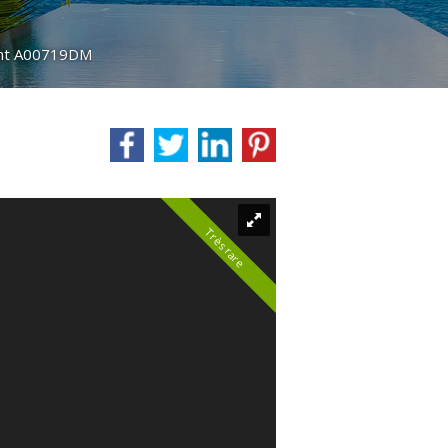
nt A00719DM
Très rare