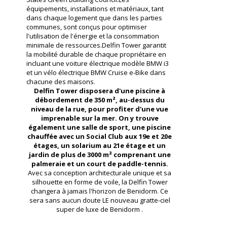
équipements, installations et matériaux, tant
dans chaque logement que dans les parties
communes, sont conçus pour optimiser
l'utilisation de l'énergie et la consommation
minimale de ressources.Delfin Tower garantit
la mobilité durable de chaque propriétaire en
incluant une voiture électrique modèle BMW i3
et un vélo électrique BMW Cruise e-Bike dans
chacune des maisons.
Delfin Tower disposera d'une piscine à
débordement de 350 m², au-dessus du
niveau de la rue, pour profiter d'une vue
imprenable sur la mer. On y trouve
également une salle de sport, une piscine
chauffée avec un Social Club aux 19e et 20e
étages, un solarium au 21e étage et un
jardin de plus de 3000 m² comprenant une
palmeraie et un court de paddle-tennis.
Avec sa conception architecturale unique et sa
silhouette en forme de voile, la Delfin Tower
changera à jamais l'horizon de Benidorm. Ce
sera sans aucun doute LE nouveau gratte-ciel
super de luxe de Benidorm .
Un peu plus sur Benidorm .