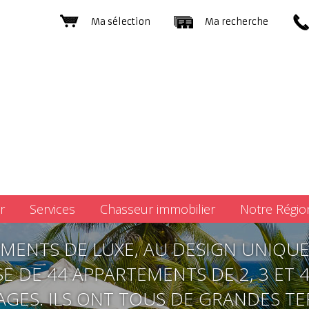
Ma sélection
Ma recherche
r
Services
Chasseur immobilier
Notre Régio
EMENTS DE LUXE, AU DESIGN UNIQUE
E DE 44 APPARTEMENTS DE 2, 3 ET
TAGES. ILS ONT TOUS DE GRANDES T