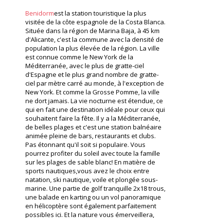
Benidorm
est la station touristique la plus
visitée de la côte espagnole de la Costa Blanca.
Située dans la région de Marina Baja, à 45 km
d'Alicante, c'est la commune avec la densité de
population la plus élevée de la région. La ville
est connue comme le New York de la
Méditerranée, avec le plus de gratte-ciel
d'Espagne et le plus grand nombre de gratte-
ciel par mètre carré au monde, à l'exception de
New York. Et comme la Grosse Pomme, la ville
ne dort jamais. La vie nocturne est étendue, ce
qui en fait une destination idéale pour ceux qui
souhaitent faire la fête. Il y a la Méditerranée,
de belles plages et c'est une station balnéaire
animée pleine de bars, restaurants et clubs.
Pas étonnant qu'il soit si populaire. Vous
pourrez profiter du soleil avec toute la famille
sur les plages de sable blanc! En matière de
sports nautiques,vous avez le choix entre
natation, ski nautique, voile et plongée sous-
marine. Une partie de golf tranquille 2x18 trous,
une balade en karting ou un vol panoramique
en hélicoptère sont également parfaitement
possibles ici. Et la nature vous émerveillera,