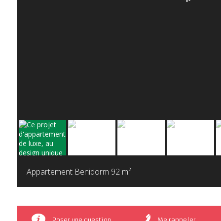
Appartement Benidorm
92 m²
Poser une question
Me rappeler