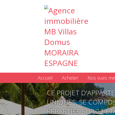
Accueil
Acheter
Nos vues me
CE PROJET D'APPART
UNIQUES, SE COMPOS
RÉPARTIES SUR 22 É