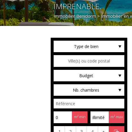
IMPRENABLE.
Immobilier Benidorm
>
Immobilier en 
Type de bien
Budget
Nb. chambres
m² min
m² max
1
2
3
4
+