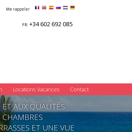
Me rappeler
+34 602 692 085
FR:
n
Locations Vacances
Contact
 ET AUX QUALITÉS
 4 CHAMBRES
ERRASSES ET UNE VUE