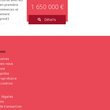
nstruit avec les
 en première
1 650 000 €
commerces et
rtement
 privé3
Détails
bains1 salon
ne tout
appartement
 :
ar le solair
ébarrastéléphoneélectroménagerSituation
ions
raires
mes-nous
ent
mplète
ropriétaire
s cookies
 légales
ite
de transaction