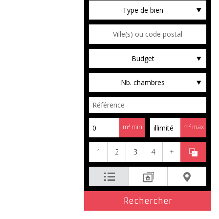
Type de bien
Budget
Nb. chambres
m² min
m² max
1
2
3
4
+