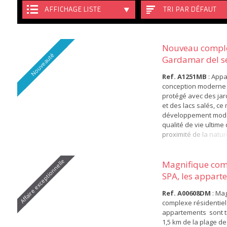
AFFICHAGE LISTE
TRI PAR DÉFAUT
Nouveau compl
Nouveauté
Gardamar del s
patir de 249....
Ref. A1251MB
: App
conception moderne
protégé avec des ja
et des lacs salés, ce
développement mode
qualité de vie ultime 
proximité de la natur
haute technologie G
segura est proche de
Affaire exceptionnelle
de ses plages. Il se
Magnifique com
chambres et de 2 sdb
SPA, les appart
américaine,..... Maison 
trè...
Ref. A00608DM
: Ma
complexe résidentiel
appartements sont t
1,5 km de la plage de