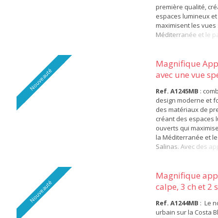
première qualité, cr
espaces lumineux et 
maximisent les vues 
Méditerranée et le p
Salinas. Avec des a
2 et 3 chambres, ce
exclusifs disposent 
Magnifique App
Nouveauté
spacieuses, parfaites
avec une vue sp
du climat imbattable 
C...
Blanca. Ch...
Ref. A1245MB
: comb
design moderne et f
des matériaux de pre
créant des espaces 
ouverts qui maximise
la Méditerranée et le
Salinas. Avec des a
2 et 3 chambres, ce
exclusifs disposent 
spacieuses, parfaites
Magnifique app
Nouveauté
du climat imbattable 
calpe, 3 ch et 2 
Blanca. Chaque appar
Ref. A1244MB
: Le n
urbain sur la Costa B