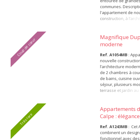
entourée de grandes
communes. Descripti
l'appartement de no
construction, à l’arch
moderne, Composés 
chambres à coucher2
bains1 cuisine ouver
Magnifique Dup
Coup de cœur
équipée1 salon sall
moderne
magnifique terrasse
modèles au choix, ter
Ref. A1054MB
: App
au rez-de-cha...
nouvelle construction
l’architecture mode
de 2 chambres à couc
de bains, cuisine ouv
séjour, plusieurs mo
terrasse et jardin au
chaussée, terrasse e
dernier étage, distr
manière à tirer le mei
Appartements d
l’espace, de la lumièr
Très rare
Calpe : élégance
Méditerranée et pour
vue...
plus de confort...
Ref. A1243MB
: Cet
combinent un design
fonctionnel avec des