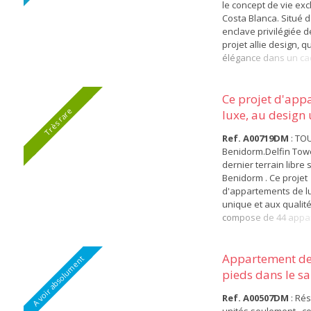
le concept de vie exc
Costa Blanca. Situé 
enclave privilégiée d
projet allie design, qu
élégance dans un ca
offrant des vues spe
la mer Méditerranée 
naturel de Salinas. s
Ce projet d'app
son architecture dur
Très rare
luxe, au design 
siècle, avec un design
Ref. A00719DM
: TO
Benidorm.Delfin Towe
dernier terrain libre 
Benidorm . Ce projet
d'appartements de l
unique et aux qualit
compose de 44 appar
3 et 4 chambres répar
étages. Ils ont tous 
terrasses et une vue
Appartement de 
A voir absolument
bâtiment Delfin Towe
pieds dans le sa
bord de la Méditerra
Benidorm
première lig...
Ref. A00507DM
: Rés