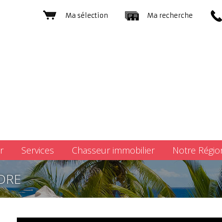
Ma sélection
Ma recherche
r
Services
Chasseur immobilier
Notre Régio
DRE