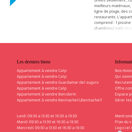
unités seulement , co
meilleurs matériaux,
ligne de plage, des 
restaurants. L'appa
comprend : 1 piscine
chambres2 salle de 
salle a manger1 cuisi
équipée1 terrasseL'
comprend également
ascenseurchauffage p
conditionnégaraged
SUDlivré en...
Les derniers biens
Informat
Appartement à vendre Calp
Nos Hono
Appartement à vendre Calp
Qui som
Appartement à vendre Guardamar del suguro
Recrutem
Appartement à vendre Calp
Offre co
Appartement à vendre Benidorm
Espace p
Appartement à vendre Benitachell,Benitachell
Gérer le
Lundi 09:30 a 13:30 et 16:30 a 19:30
Mentions
Mardi 09:30 a 13:30 et 16:30 a 19:30
Plan du s
Mercredi 09:30 a 13:30 et 16:30 a 19:30
Logiciel 