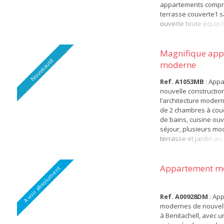
appartements compre
terrasse couverte1 s
ouverte toute équipé
chambres très lumi
salle de bainLes ap
comprennent égalem
Magnifique app
Nouveauté
piscine extérieur c
moderne
avec cascade, une pi
chauffée,...
Ref. A1053MB
: App
nouvelle construction
l’architecture mode
de 2 chambres à couc
de bains, cuisine ouv
séjour, plusieurs mo
terrasse et jardin au
chaussée, terrasse e
dernier étage, distr
manière à tirer le mei
Appartement m
A voir absolument
l’espace, de la lumièr
Méditerranée et pour
plus de confort...
Ref. A00928DM
: Ap
modernes de nouvell
à Benitachell, avec u