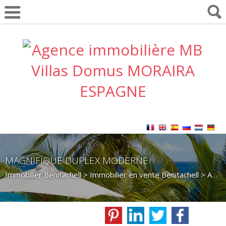
MAGNIFIQUE DUPLEX MODERNE
Immobilier Benitachell
>
Immobilier en vente Benitachell
>
Appartement en vente Benitachell