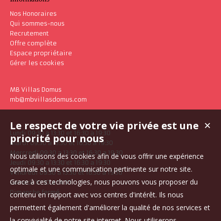
Nos Honoraires
Qui sommes-nous
Recrutement
Offre complète
Espace propriétaire
Gérer les cookies
MB Villas Domus
mb@mbvillasdomus.com
Le respect de votre vie privée est une
✕
Lundi 09:30 a 13:30 et 16:30 a 19:30
priorité pour nous
Mardi 09:30 a 13:30 et 16:30 a 19:30
Mercredi 09:30 a 13:30 et 16:30 a 19:30
Nous utilisons des cookies afin de vous offrir une expérience
Jeudi 09:30 a 13:30 et 16:30 a 19:30
optimale et une communication pertinente sur notre site.
Vendredi 09:30 a 13:30 et 16:30 a 19:30
Grace à ces technologies, nous pouvons vous proposer du
Samedi 10:30 a 14:30
Dimanche fermé
contenu en rapport avec vos centres d'intérêt. Ils nous
permettent également d'améliorer la qualité de nos services et
la convivialité de notre site internet. Nous utiliserons