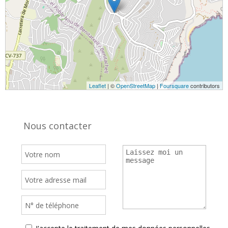
Leaflet
| ©
OpenStreetMap
|
Foursquare
contributors
Nous contacter