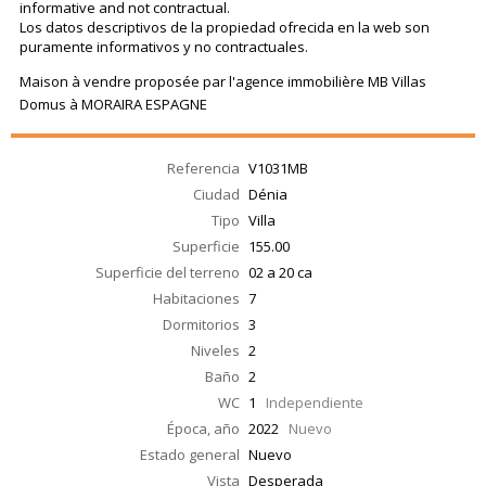
informative and not contractual.
Los datos descriptivos de la propiedad ofrecida en la web son
puramente informativos y no contractuales.
Maison à vendre proposée par l'agence immobilière MB Villas
Domus à MORAIRA ESPAGNE
Referencia
V1031MB
Ciudad
Dénia
Tipo
Villa
Superficie
155.00
Superficie del terreno
02 a 20 ca
Habitaciones
7
Dormitorios
3
Niveles
2
Baño
2
WC
1
Independiente
Época, año
2022
Nuevo
Estado general
Nuevo
Vista
Desperada