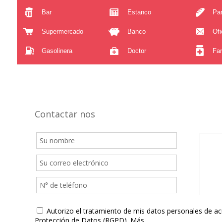
Bar
Estanco
Pa
Supermercado
Banco
Ofi
Gasolinera
Doctor
Fa
Contactar nos
Autorizo el tratamiento de mis datos personales de a
Protección de Datos (RGPD).
Más