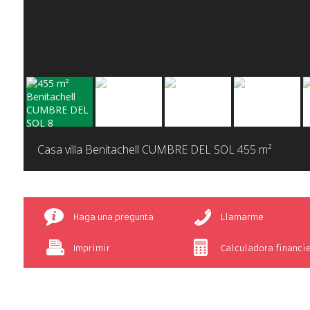
Casa villa Benitachell CUMBRE DEL SOL
455 m²
Haga una pregunta
Llamarme
Imprimir
Calculadora financi