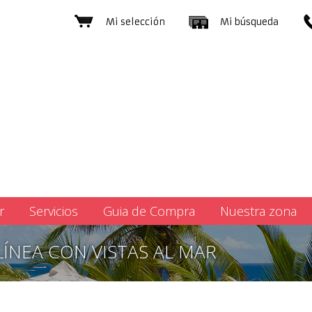
Mi selección
Mi búsqueda
r
Servicios
Guia de Compra
Nuestra zona
LÍNEA CON VISTAS AL MAR