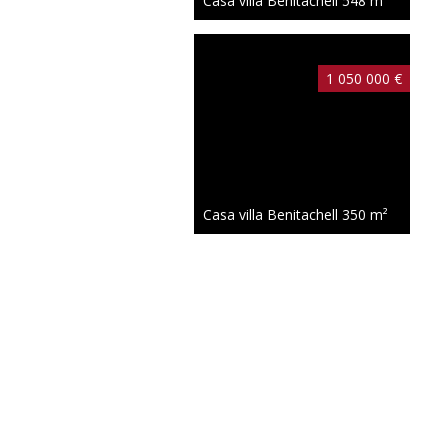
Casa villa Benitachell
548 m²
1 050 000 €
Casa villa Benitachell
350 m²
1 745 000 €
Casa villa Benitachell
414 m²