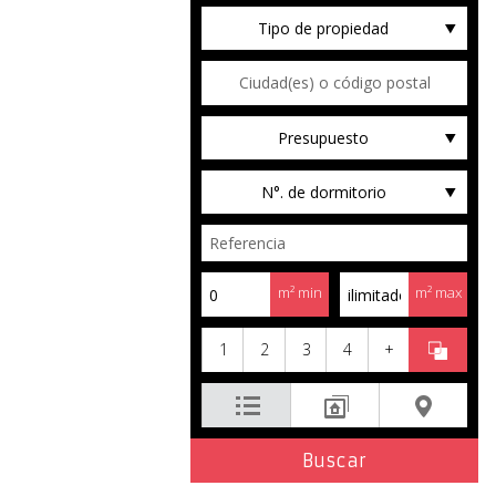
Tipo de propiedad
Presupuesto
N°. de dormitorio
m² min
m² max
1
2
3
4
+