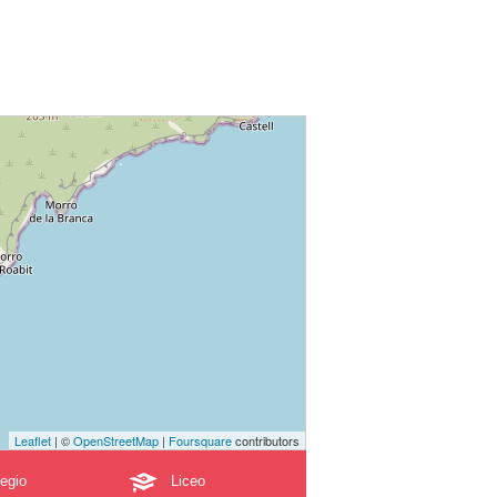
Leaflet
| ©
OpenStreetMap
|
Foursquare
contributors
egio
Liceo