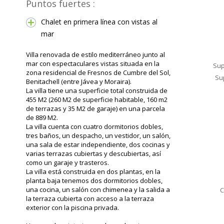
Puntos fuertes :
Chalet en primera línea con vistas al
mar
Villa renovada de estilo mediterráneo junto al
mar con espectaculares vistas situada en la
Sup
zona residencial de Fresnos de Cumbre del Sol,
Su
Benitachell (entre Jávea y Moraira).
La villa tiene una superficie total construida de
455 M2 (260 M2 de superficie habitable, 160 m2
de terrazas y 35 M2 de garaje) en una parcela
de 889 M2.
La villa cuenta con cuatro dormitorios dobles,
tres baños, un despacho, un vestidor, un salón,
una sala de estar independiente, dos cocinas y
varias terrazas cubiertas y descubiertas, así
como un garaje y trasteros.
La villa está construida en dos plantas, en la
planta baja tenemos dos dormitorios dobles,
una cocina, un salón con chimenea y la salida a
C
la terraza cubierta con acceso a la terraza
exterior con la piscina privada.