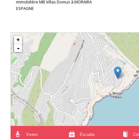
immobilière MB Villas Domus à MORAIRA
ESPAGNE
+
-
Vivero
Escuela
Col