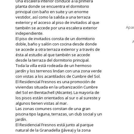
Una escalera interior conduce a la primera
planta donde se encuentra el dormitorio
principal con baño en suite y un enorme
vestidor, así como la salida a una terraza
exterior y el acceso al piso de invitados al que
Apar
también se accede por una escalera exterior
independiente.
El piso de invitados consta de un dormitorio
doble, baño y salón con cocina desde donde
se accede a otra terraza exterior y a través de
ésta al estudio al que también se accede
desde la terraza del dormitorio principal.
Toda la villa está rodeada de un hermoso
jardín y los terrenos lindan con una zona verde
con vistas a los acantilados de Cumbre del Sol.
El Residencial Fresnos es una promoción de
viviendas situada en la urbanización Cumbre
del Sol en Benitachell (Alicante). La mayoría de
los pisos están orientados al sur o al sureste y
algunos tienen vistas al mar.
Las zonas comunes constan de una gran
piscina tipo laguna, terrazas, un club social y un
jardín.
El Residencial Fresnos está junto al parque
natural de la Granadella (Jávea) y la zona