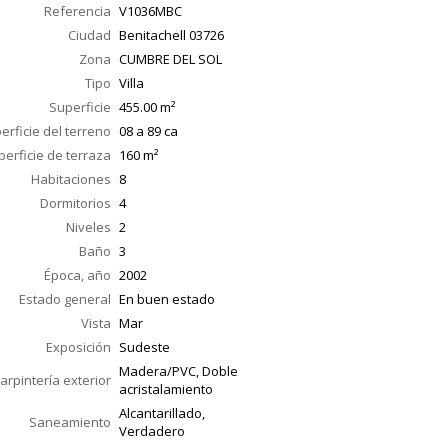
Referencia
V1036MBC
Ciudad
Benitachell
03726
Zona
CUMBRE DEL SOL
Tipo
Villa
Superficie
455.00
m²
erficie del terreno
08 a 89 ca
perficie de terraza
160
m²
Habitaciones
8
Dormitorios
4
Niveles
2
Baño
3
Época, año
2002
Estado general
En buen estado
Vista
Mar
Exposición
Sudeste
Madera/PVC, Doble
arpintería exterior
acristalamiento
Alcantarillado,
Saneamiento
Verdadero