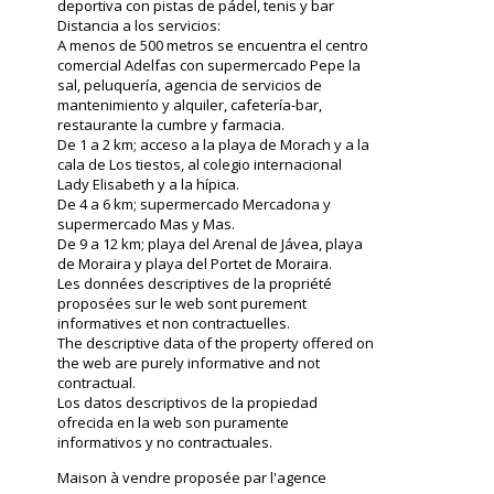
deportiva con pistas de pádel, tenis y bar
Distancia a los servicios:
A menos de 500 metros se encuentra el centro
comercial Adelfas con supermercado Pepe la
sal, peluquería, agencia de servicios de
mantenimiento y alquiler, cafetería-bar,
restaurante la cumbre y farmacia.
De 1 a 2 km; acceso a la playa de Morach y a la
cala de Los tiestos, al colegio internacional
Lady Elisabeth y a la hípica.
De 4 a 6 km; supermercado Mercadona y
supermercado Mas y Mas.
De 9 a 12 km; playa del Arenal de Jávea, playa
de Moraira y playa del Portet de Moraira.
Les données descriptives de la propriété
proposées sur le web sont purement
informatives et non contractuelles.
The descriptive data of the property offered on
the web are purely informative and not
contractual.
Los datos descriptivos de la propiedad
ofrecida en la web son puramente
informativos y no contractuales.
Maison à vendre proposée par l'agence