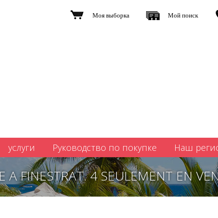
Моя выборка
Мой поиск
услуги
Руководство по покупке
Наш реги
E A FINESTRAT. 4 SEULEMENT EN VE