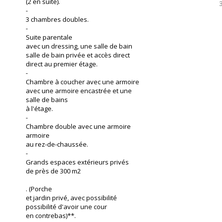
(2 en suite).
-
3 chambres doubles.
-
Suite parentale
avec un dressing, une salle de bain
salle de bain privée et accès direct
direct au premier étage.
-
Chambre à coucher avec une armoire
avec une armoire encastrée et une
salle de bains
à l'étage.
-
Chambre double avec une armoire
armoire
au rez-de-chaussée.
-
Grands espaces extérieurs privés
de près de 300 m2
. (Porche
et jardin privé, avec possibilité
possibilité d'avoir une cour
en contrebas)**.