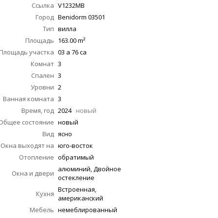
Ссылка
V1232MB
Город
Benidorm
03501
Тип
вилла
Площадь
163.00
m²
Площадь участка
03 a 76 ca
Комнат
3
Спален
3
Уровни
2
Ванная комната
3
Время, год
2024
новый
Общее состояние
новый
Вид
ясно
Окна выходят на
юго-восток
Отопление
обратимый
алюминий, Двойное
Окна и двери
остекление
Встроенная,
Кухня
американский
Мебель
немеблированный