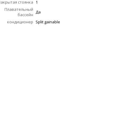
Закрытая стоянка
1
Плавательный
Да
бассейн
кондиционер
Split gainable