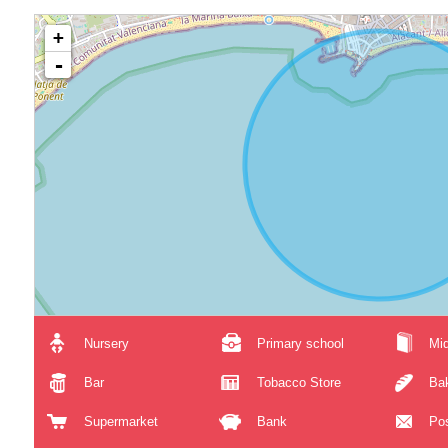
+
-
Nursery
Primary school
Mid
Bar
Tobacco Store
Ba
Supermarket
Bank
Pos