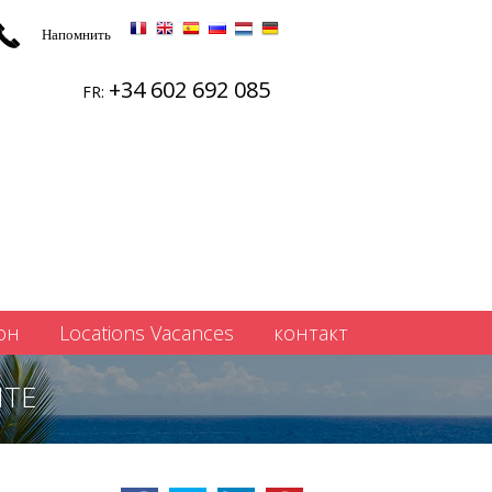
Напомнить
+34 602 692 085
FR:
он
Locations Vacances
контакт
NTE