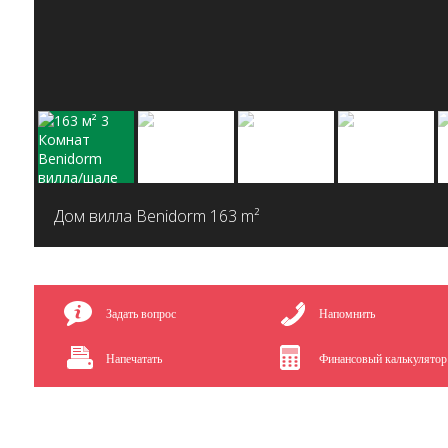
Дом вилла Benidorm
163 m²
Задать вопрос
Напомнить
Напечатать
Финансовый калькулятор