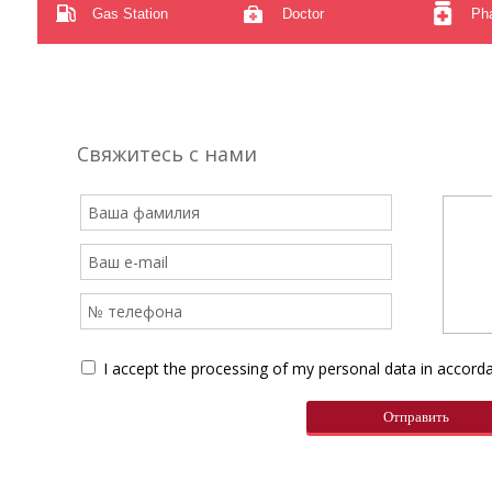
Gas Station
Doctor
Ph
Свяжитесь с нами
I accept the processing of my personal data in accor