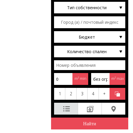
Тип собственности
Бюджет
Количество спален
m² min
m² max
1
2
3
4
+