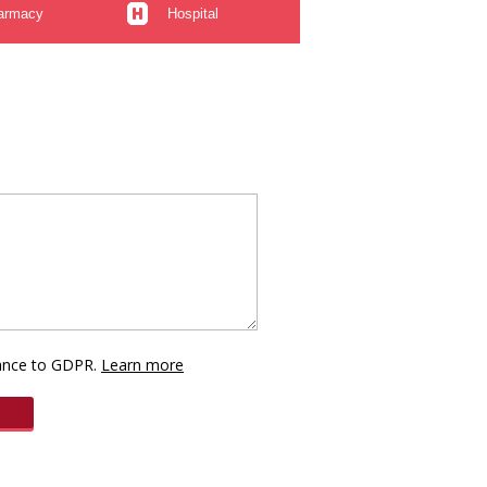
armacy
Hospital
dance to GDPR.
Learn more