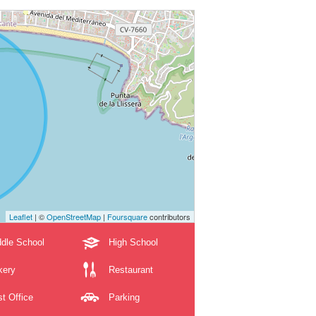
Leaflet
| ©
OpenStreetMap
|
Foursquare
contributors
dle School
High School
kery
Restaurant
t Office
Parking