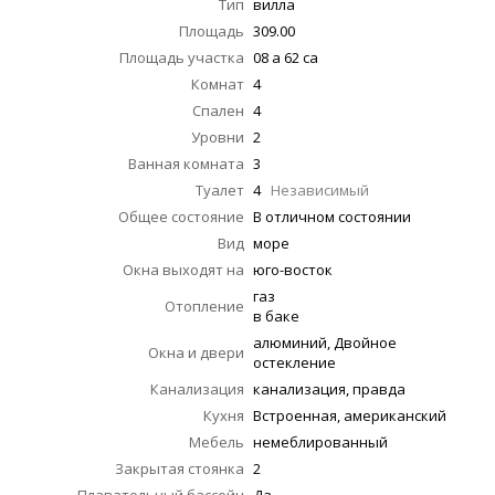
Тип
вилла
Площадь
309.00
Площадь участка
08 a 62 ca
Комнат
4
Спален
4
Уровни
2
Ванная комната
3
Туалет
4
Независимый
Общее состояние
В отличном состоянии
Вид
море
Окна выходят на
юго-восток
газ
Отопление
в баке
алюминий, Двойное
Окна и двери
остекление
Канализация
канализация, правда
Кухня
Встроенная, американский
Мебель
немеблированный
Закрытая стоянка
2