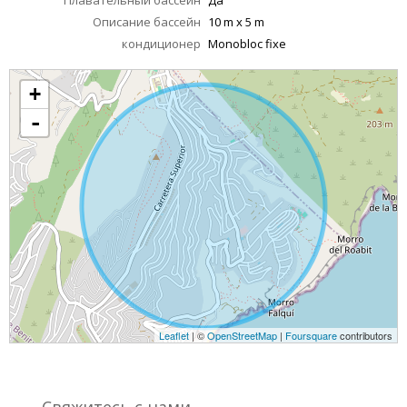
Плавательный бассейн
Да
Описание бассейн
10 m x 5 m
кондиционер
Monobloc fixe
+
-
Leaflet
| ©
OpenStreetMap
|
Foursquare
contributors