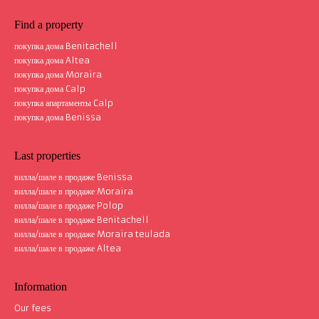
Find a property
покупка дома Benitachell
покупка дома Altea
покупка дома Moraira
покупка дома Calp
Дом вилла Benitachell
312 m²
покупка апартаменты Calp
покупка дома Benissa
Last properties
вилла/шале в продаже Benissa
вилла/шале в продаже Moraira
вилла/шале в продаже Polop
вилла/шале в продаже Benitachell
вилла/шале в продаже Moraira teulada
вилла/шале в продаже Altea
Information
Our fees