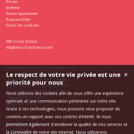
Кто мы
вербовка
Полное предложение
Владелец Войти
Gérer les cookies
MB Villas Domus
mb@mbvillasdomus.com
Понедельник 09:30 a 13:30 et 16:30 a 19:30
Le respect de votre vie privée est une
✕
Вторник 09:30 a 13:30 et 16:30 a 19:30
Среда 09:30 a 13:30 et 16:30 a 19:30
priorité pour nous
Четверг 09:30 a 13:30 et 16:30 a 19:30
Пятница 09:30 a 13:30 et 16:30 a 19:30
Nous utilisons des cookies afin de vous offrir une expérience
Суббота 10:30 a 14:30
optimale et une communication pertinente sur notre site.
Воскресенье fermé
Grace à ces technologies, nous pouvons vous proposer du
contenu en rapport avec vos centres d'intérêt. Ils nous
permettent également d'améliorer la qualité de nos services et
Mentions légales
Plan du site
la convivialité de notre site internet. Nous utiliserons