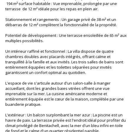
194 m² surface habitable : Vue imprenable, prolongée par une
terrasse de 12 m² idéale pour les repas en plein air.
Stationnement et rangements : Un garage privé de 38 m² et un
débarras de 12 m² complètent la fonctionnalité de la propriété.
Potentiel de développement : Une terrasse ensoleillée de 65 m² aux
multiples possibilités.
Un intérieur raffiné et fonctionnel : La villa dispose de quatre
chambres doubles avec placards intégrés, offrant calme et
tranquillité à la famille et aux invités. Les trois salles de bains sont
entièrement équipées et les toilettes séparées pour invités
garantissent un confort optimal au quotidien.
L'espace de vie s'articule autour d'un salon-salle à manger
accueillant, dont les grandes baies vitrées offrent une vue
imprenable sur la mer. La cuisine américaine moderne et
entièrement équipée est le cœur de la maison, complétée par une
buanderie pratique.
L'extérieur : Un balcon surplombant la mer azur : La piscine est un
havre de paix. La terrasse privée est l'endroit idéal pour profiter du
climat privilégié de Benitachell, avec la mer d'un bleu infini en toile
de fond et le calme d'un quartier résidentiel paisible.