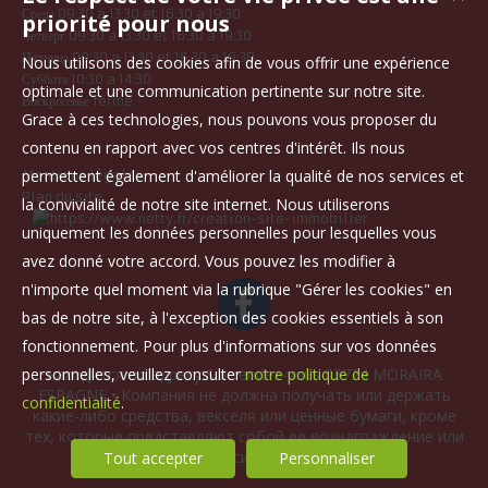
Среда 09:30 a 13:30 et 16:30 a 19:30
priorité pour nous
Четверг 09:30 a 13:30 et 16:30 a 19:30
Пятница 09:30 a 13:30 et 16:30 a 19:30
Nous utilisons des cookies afin de vous offrir une expérience
Суббота 10:30 a 14:30
optimale et une communication pertinente sur notre site.
Воскресенье fermé
Grace à ces technologies, nous pouvons vous proposer du
contenu en rapport avec vos centres d'intérêt. Ils nous
permettent également d'améliorer la qualité de nos services et
Mentions légales
Plan du site
la convivialité de notre site internet. Nous utiliserons
uniquement les données personnelles pour lesquelles vous
avez donné votre accord. Vous pouvez les modifier à
n'importe quel moment via la rubrique "Gérer les cookies" en
bas de notre site, à l'exception des cookies essentiels à son
fonctionnement. Pour plus d'informations sur vos données
personnelles, veuillez consulter
notre politique de
находится по адресу Sur rendez-vous 03724 MORAIRA
ESPAGNE • Компания не должна получать или держать
confidentialité
.
какие-либо средства, векселя или ценные бумаги, кроме
тех, которые представляют собой ее вознаграждение или
комиссионные.
Tout accepter
Personnaliser