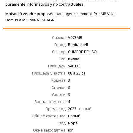
puramente informativos y no contractuales.
Maison à vendre proposée par l'agence immobilière MB Villas
Domus à MORAIRA ESPAGNE
Ссылка
V973MB
Город
Benitachell
Сектор
CUMBRE DEL SOL
Тип
вилла
Площадь
548.00
Площадь участка
08 a 23 ca
Комнат
3
Спален
3
Уровни
3
Ванная комната
4
Время, год
2023
новый
Общее состояние
новый
Вид
море
Окна выходят на
юг