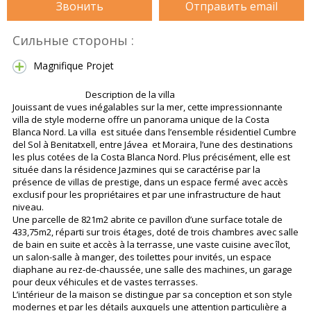
Звонить
Отправить email
Сильные стороны :
Magnifique Projet
Description de la villa
Jouissant de vues inégalables sur la mer, cette impressionnante
villa de style moderne offre un panorama unique de la Costa
Blanca Nord. La villa est située dans l’ensemble résidentiel Cumbre
del Sol à Benitatxell, entre Jávea et Moraira, l’une des destinations
les plus cotées de la Costa Blanca Nord. Plus précisément, elle est
située dans la résidence Jazmines qui se caractérise par la
présence de villas de prestige, dans un espace fermé avec accès
exclusif pour les propriétaires et par une infrastructure de haut
niveau.
Une parcelle de 821m2 abrite ce pavillon d’une surface totale de
433,75m2, réparti sur trois étages, doté de trois chambres avec salle
de bain en suite et accès à la terrasse, une vaste cuisine avec îlot,
un salon-salle à manger, des toilettes pour invités, un espace
diaphane au rez-de-chaussée, une salle des machines, un garage
pour deux véhicules et de vastes terrasses.
L’intérieur de la maison se distingue par sa conception et son style
modernes et par les détails auxquels une attention particulière a