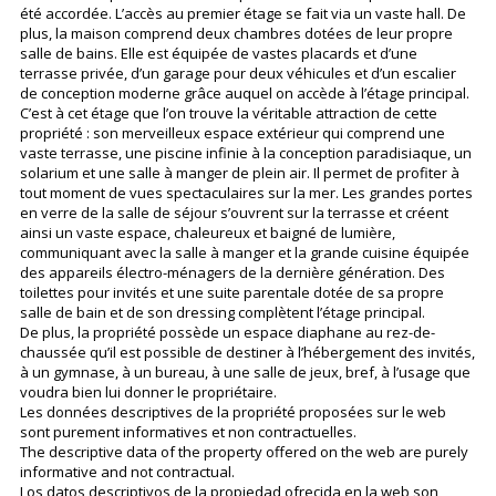
été accordée. L’accès au premier étage se fait via un vaste hall. De
plus, la maison comprend deux chambres dotées de leur propre
salle de bains. Elle est équipée de vastes placards et d’une
terrasse privée, d’un garage pour deux véhicules et d’un escalier
de conception moderne grâce auquel on accède à l’étage principal.
C’est à cet étage que l’on trouve la véritable attraction de cette
propriété : son merveilleux espace extérieur qui comprend une
vaste terrasse, une piscine infinie à la conception paradisiaque, un
solarium et une salle à manger de plein air. Il permet de profiter à
tout moment de vues spectaculaires sur la mer. Les grandes portes
en verre de la salle de séjour s’ouvrent sur la terrasse et créent
ainsi un vaste espace, chaleureux et baigné de lumière,
communiquant avec la salle à manger et la grande cuisine équipée
des appareils électro-ménagers de la dernière génération. Des
toilettes pour invités et une suite parentale dotée de sa propre
salle de bain et de son dressing complètent l’étage principal.
De plus, la propriété possède un espace diaphane au rez-de-
chaussée qu’il est possible de destiner à l’hébergement des invités,
à un gymnase, à un bureau, à une salle de jeux, bref, à l’usage que
voudra bien lui donner le propriétaire.
Les données descriptives de la propriété proposées sur le web
sont purement informatives et non contractuelles.
The descriptive data of the property offered on the web are purely
informative and not contractual.
Los datos descriptivos de la propiedad ofrecida en la web son