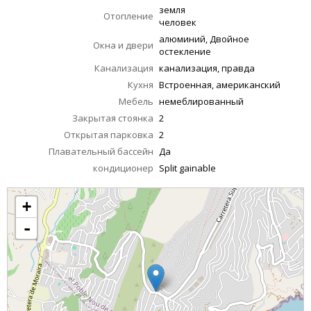
земля
Отопление
человек
алюминий, Двойное
Окна и двери
остекление
Канализация
канализация, правда
Кухня
Встроенная, американский
Мебель
немеблированный
Закрытая стоянка
2
Открытая парковка
2
Плавательный бассейн
Да
кондиционер
Split gainable
+
-