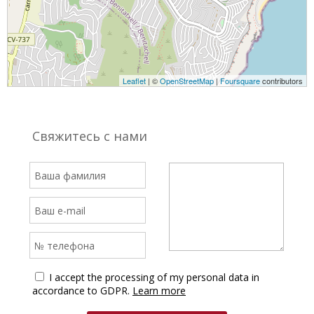
Leaflet
| ©
OpenStreetMap
|
Foursquare
contributors
Свяжитесь с нами
I accept the processing of my personal data in
accordance to GDPR.
Learn more