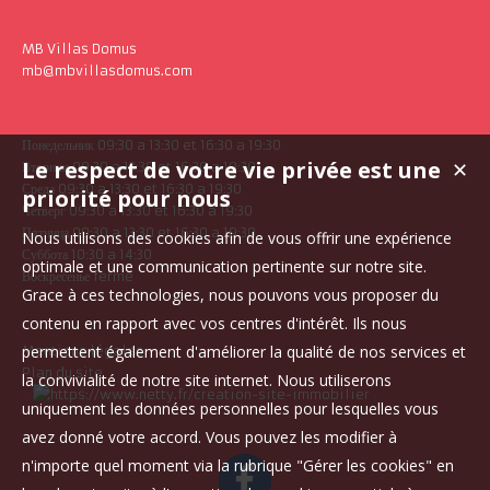
MB Villas Domus
mb@mbvillasdomus.com
Понедельник 09:30 a 13:30 et 16:30 a 19:30
Le respect de votre vie privée est une
✕
Вторник 09:30 a 13:30 et 16:30 a 19:30
Среда 09:30 a 13:30 et 16:30 a 19:30
priorité pour nous
Четверг 09:30 a 13:30 et 16:30 a 19:30
Пятница 09:30 a 13:30 et 16:30 a 19:30
Nous utilisons des cookies afin de vous offrir une expérience
Суббота 10:30 a 14:30
optimale et une communication pertinente sur notre site.
Воскресенье fermé
Grace à ces technologies, nous pouvons vous proposer du
contenu en rapport avec vos centres d'intérêt. Ils nous
permettent également d'améliorer la qualité de nos services et
Mentions légales
Plan du site
la convivialité de notre site internet. Nous utiliserons
uniquement les données personnelles pour lesquelles vous
avez donné votre accord. Vous pouvez les modifier à
n'importe quel moment via la rubrique "Gérer les cookies" en