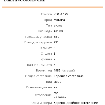
Domus à MORAIRA ESPAGNE
Ссылка
V00547DM
Город
Moraira
Тип
вилла
Площадь
411.00
Площадь участка
58 a
Площадь террасы
235
Комнат
8
Спален
8
Уровни
2
Ванная комната
6
Время, год
1985
бывший
Общее состояние
Хорошее состояние
Вид
море
Окна выходят на
юг
газ
Отопление
человек
Окна и двери
дерево, Двойное остекление