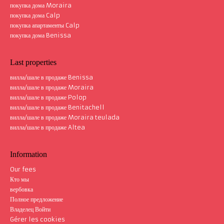
покупка дома Moraira
покупка дома Calp
покупка апартаменты Calp
покупка дома Benissa
Last properties
вилла/шале в продаже Benissa
вилла/шале в продаже Moraira
вилла/шале в продаже Polop
вилла/шале в продаже Benitachell
вилла/шале в продаже Moraira teulada
вилла/шале в продаже Altea
Information
Our fees
Кто мы
вербовка
Полное предложение
Владелец Войти
Gérer les cookies