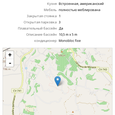
Кухня
Встроенная, американский
Мебель
полностью меблирована
Закрытая стоянка
1
Открытая парковка
3
Плавательный бассейн
Да
Описание бассейн
10,5 m x 5 m
кондиционер
Monobloc fixe
+
-