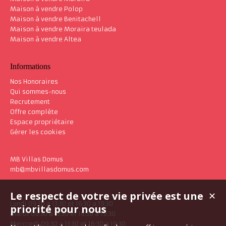
Maison à vendre Polop
Maison à vendre Benitachell
Maison à vendre Moraira teulada
Maison à vendre Altea
Informations
Nos Honoraires
Qui sommes-nous
Recrutement
Offre complète
Espace propriétaire
Gérer les cookies
MB Villas Domus
mb@mbvillasdomus.com
Le respect de votre vie privée est une
✕
Lundi 09:30 a 13:30 et 16:30 a 19:30
priorité pour nous
Mardi 09:30 a 13:30 et 16:30 a 19:30
Mercredi 09:30 a 13:30 et 16:30 a 19:30