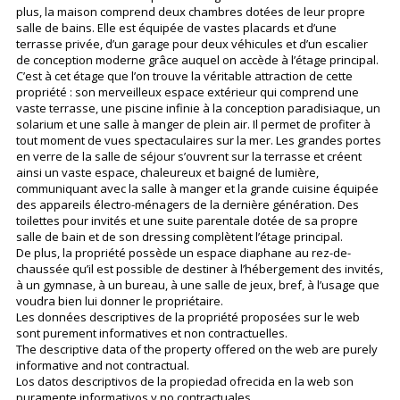
plus, la maison comprend deux chambres dotées de leur propre
salle de bains. Elle est équipée de vastes placards et d’une
terrasse privée, d’un garage pour deux véhicules et d’un escalier
de conception moderne grâce auquel on accède à l’étage principal.
C’est à cet étage que l’on trouve la véritable attraction de cette
propriété : son merveilleux espace extérieur qui comprend une
vaste terrasse, une piscine infinie à la conception paradisiaque, un
solarium et une salle à manger de plein air. Il permet de profiter à
tout moment de vues spectaculaires sur la mer. Les grandes portes
en verre de la salle de séjour s’ouvrent sur la terrasse et créent
ainsi un vaste espace, chaleureux et baigné de lumière,
communiquant avec la salle à manger et la grande cuisine équipée
des appareils électro-ménagers de la dernière génération. Des
toilettes pour invités et une suite parentale dotée de sa propre
salle de bain et de son dressing complètent l’étage principal.
De plus, la propriété possède un espace diaphane au rez-de-
chaussée qu’il est possible de destiner à l’hébergement des invités,
à un gymnase, à un bureau, à une salle de jeux, bref, à l’usage que
voudra bien lui donner le propriétaire.
Les données descriptives de la propriété proposées sur le web
sont purement informatives et non contractuelles.
The descriptive data of the property offered on the web are purely
informative and not contractual.
Los datos descriptivos de la propiedad ofrecida en la web son
puramente informativos y no contractuales.