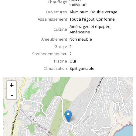
Chauffage
Individuel
Ouvertures
Aluminium, Double vitrage
Assainissement
Tout à l'égout, Conforme
Aménagée et équipée,
Cuisine
Américaine
Ameublement
Non meublé
Garaje
2
Stationnement ext.
2
Piscine
Oui
Climatisation
Split gainable
+
-