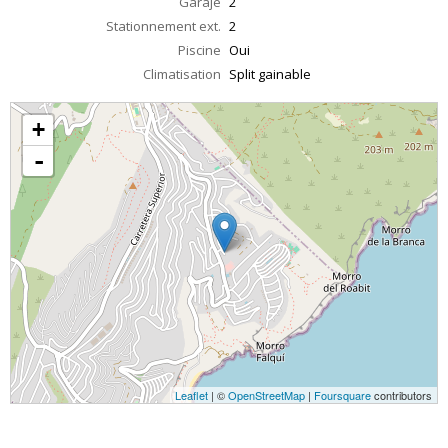
Garaje
2
Stationnement ext.
2
Piscine
Oui
Climatisation
Split gainable
+
-
Leaflet
| ©
OpenStreetMap
|
Foursquare
contributors