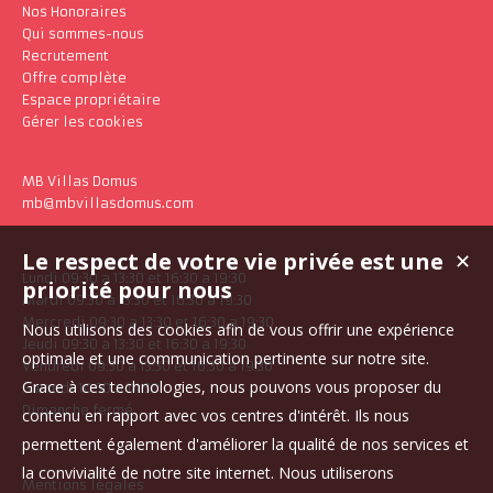
Nos Honoraires
Qui sommes-nous
Recrutement
Offre complète
Espace propriétaire
Gérer les cookies
MB Villas Domus
mb@mbvillasdomus.com
Le respect de votre vie privée est une
✕
Lundi 09:30 a 13:30 et 16:30 a 19:30
priorité pour nous
Mardi 09:30 a 13:30 et 16:30 a 19:30
Mercredi 09:30 a 13:30 et 16:30 a 19:30
Nous utilisons des cookies afin de vous offrir une expérience
Jeudi 09:30 a 13:30 et 16:30 a 19:30
optimale et une communication pertinente sur notre site.
Vendredi 09:30 a 13:30 et 16:30 a 19:30
Grace à ces technologies, nous pouvons vous proposer du
Samedi 10:30 a 14:30
Dimanche fermé
contenu en rapport avec vos centres d'intérêt. Ils nous
permettent également d'améliorer la qualité de nos services et
la convivialité de notre site internet. Nous utiliserons
Mentions légales