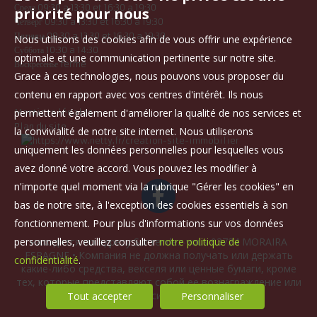
Среда 09:30 a 13:30 et 16:30 a 19:30
priorité pour nous
Четверг 09:30 a 13:30 et 16:30 a 19:30
Пятница 09:30 a 13:30 et 16:30 a 19:30
Nous utilisons des cookies afin de vous offrir une expérience
Суббота 10:30 a 14:30
optimale et une communication pertinente sur notre site.
Воскресенье fermé
Grace à ces technologies, nous pouvons vous proposer du
contenu en rapport avec vos centres d'intérêt. Ils nous
permettent également d'améliorer la qualité de nos services et
Mentions légales
Plan du site
la convivialité de notre site internet. Nous utiliserons
uniquement les données personnelles pour lesquelles vous
avez donné votre accord. Vous pouvez les modifier à
n'importe quel moment via la rubrique "Gérer les cookies" en
bas de notre site, à l'exception des cookies essentiels à son
fonctionnement. Pour plus d'informations sur vos données
personnelles, veuillez consulter
notre politique de
находится по адресу Sur rendez-vous 03724 MORAIRA
ESPAGNE • Компания не должна получать или держать
confidentialité
.
какие-либо средства, векселя или ценные бумаги, кроме
тех, которые представляют собой ее вознаграждение или
комиссионные.
Tout accepter
Personnaliser