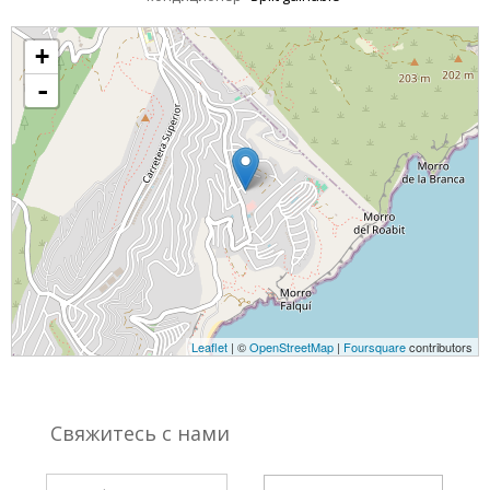
+
-
Leaflet
| ©
OpenStreetMap
|
Foursquare
contributors
Свяжитесь с нами