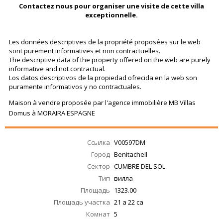
Contactez nous pour organiser une visite de cette villa
exceptionnelle.
Les données descriptives de la propriété proposées sur le web
sont purement informatives et non contractuelles.
The descriptive data of the property offered on the web are purely
informative and not contractual.
Los datos descriptivos de la propiedad ofrecida en la web son
puramente informativos y no contractuales.
Maison à vendre proposée par l'agence immobilière MB Villas
Domus à MORAIRA ESPAGNE
Ссылка
V00597DM
Город
Benitachell
Сектор
CUMBRE DEL SOL
Тип
вилла
Площадь
1323.00
Площадь участка
21 a 22 ca
Комнат
5