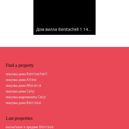
Дом вилла Benitachell
1 147 m²
Find a property
покупка дома Benitachell
покупка дома Altea
покупка дома Moraira
покупка дома Calp
покупка апартаменты Calp
покупка дома Benissa
Last properties
вилла/шале в продаже Benissa