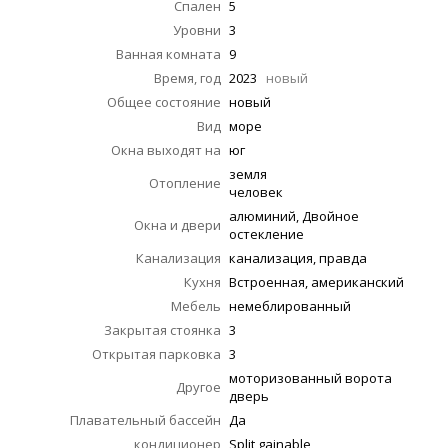
Спален
5
Уровни
3
Ванная комната
9
Время, год
2023
новый
Общее состояние
новый
Вид
море
Окна выходят на
юг
земля
Отопление
человек
алюминий, Двойное
Окна и двери
остекление
Канализация
канализация, правда
Кухня
Встроенная, американский
Мебель
немеблированный
Закрытая стоянка
3
Открытая парковка
3
моторизованный ворота
Другое
дверь
Плавательный бассейн
Да
кондиционер
Split gainable