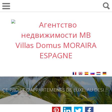
CE PROJET D'APPARTEMENTS DE LUXE, AU DESIGN UNIQUE ET AUX QUALITÉS UNIQUES, SE COMPOSE DE 44 APPARTEMENTS DE 2, 3 ET 4 CHAMBRES RÉPARTIES SUR 22 ÉTAGES. ILS ONT TOUS DE GRANDES TERRASSES ET UNE VUE IMPRENABLE.