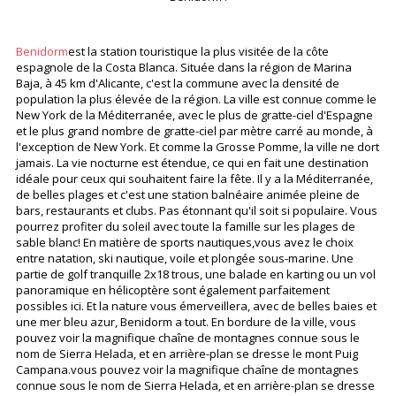
Un peu plus sur Benidorm .
Benidorm
est la station touristique la plus visitée de la côte
espagnole de la Costa Blanca. Située dans la région de Marina
Baja, à 45 km d'Alicante, c'est la commune avec la densité de
population la plus élevée de la région. La ville est connue comme le
New York de la Méditerranée, avec le plus de gratte-ciel d'Espagne
et le plus grand nombre de gratte-ciel par mètre carré au monde, à
l'exception de New York. Et comme la Grosse Pomme, la ville ne dort
jamais. La vie nocturne est étendue, ce qui en fait une destination
idéale pour ceux qui souhaitent faire la fête. Il y a la Méditerranée,
de belles plages et c'est une station balnéaire animée pleine de
bars, restaurants et clubs. Pas étonnant qu'il soit si populaire. Vous
pourrez profiter du soleil avec toute la famille sur les plages de
sable blanc! En matière de sports nautiques,vous avez le choix
entre natation, ski nautique, voile et plongée sous-marine. Une
partie de golf tranquille 2x18 trous, une balade en karting ou un vol
panoramique en hélicoptère sont également parfaitement
possibles ici. Et la nature vous émerveillera, avec de belles baies et
une mer bleu azur, Benidorm a tout. En bordure de la ville, vous
pouvez voir la magnifique chaîne de montagnes connue sous le
nom de Sierra Helada, et en arrière-plan se dresse le mont Puig
Campana.vous pouvez voir la magnifique chaîne de montagnes
connue sous le nom de Sierra Helada, et en arrière-plan se dresse