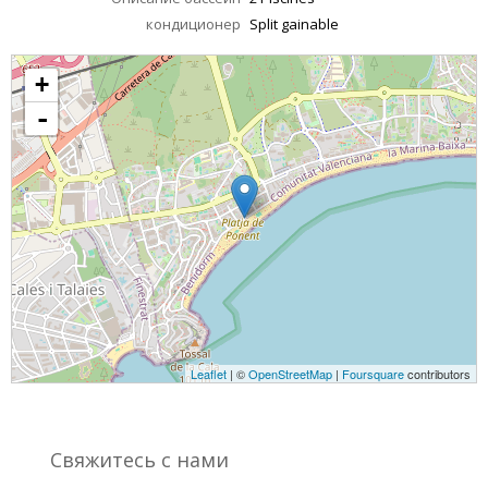
кондиционер
Split gainable
+
-
Leaflet
| ©
OpenStreetMap
|
Foursquare
contributors
Свяжитесь с нами