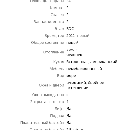
Площадь террасы
24
Комнат
2
Спален
2
Ванная комната
2
Этаж
RDC
Время, год
2022
новый
Общее состояние
новый
земля
Отопление
человек
Кухня
Встроенная, американский
Мебель
немеблированный
Вид
море
алюминий, Двойное
Окна и двери
остекление
Окна выходят на
юг
Закрытая стоянка
1
Лифт
Да
Подвал
Да
Плавательный бассейн
Да
Описание бассейн
2 Piscines