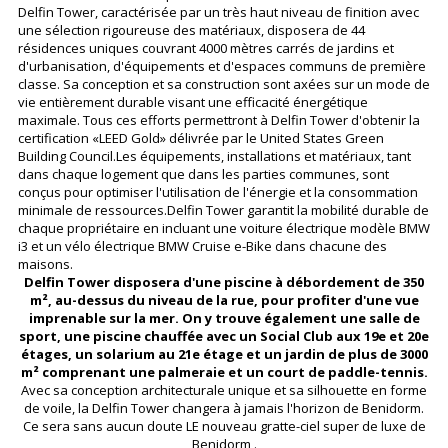
Delfin Tower, caractérisée par un très haut niveau de finition avec
une sélection rigoureuse des matériaux, disposera de 44
résidences uniques couvrant 4000 mètres carrés de jardins et
d'urbanisation, d'équipements et d'espaces communs de première
classe. Sa conception et sa construction sont axées sur un mode de
vie entièrement durable visant une efficacité énergétique
maximale. Tous ces efforts permettront à Delfin Tower d'obtenir la
certification «LEED Gold» délivrée par le United States Green
Building Council.Les équipements, installations et matériaux, tant
dans chaque logement que dans les parties communes, sont
conçus pour optimiser l'utilisation de l'énergie et la consommation
minimale de ressources.Delfin Tower garantit la mobilité durable de
chaque propriétaire en incluant une voiture électrique modèle BMW
i3 et un vélo électrique BMW Cruise e-Bike dans chacune des
maisons.
Delfin Tower disposera d'une piscine à débordement de 350
m², au-dessus du niveau de la rue, pour profiter d'une vue
imprenable sur la mer. On y trouve également une salle de
sport, une piscine chauffée avec un Social Club aux 19e et 20e
étages, un solarium au 21e étage et un jardin de plus de 3000
m² comprenant une palmeraie et un court de paddle-tennis.
Avec sa conception architecturale unique et sa silhouette en forme
de voile, la Delfin Tower changera à jamais l'horizon de Benidorm.
Ce sera sans aucun doute LE nouveau gratte-ciel super de luxe de
Benidorm .