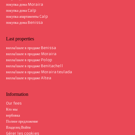
покупка дома Moraira
покупка дома Calp
покупка апартаменты Calp
покупка дома Benissa
Last properties
вилла/шале в продаже Benissa
вилла/шале в продаже Moraira
вилла/шале в продаже Polop
вилла/шале в продаже Benitachell
вилла/шале в продаже Moraira teulada
вилла/шале в продаже Altea
Information
Our fees
Кто мы
вербовка
Полное предложение
Владелец Войти
Gérer les cookies