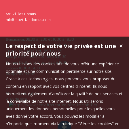
MB Villas Domus
mb@mbvillasdomus.com
Понедельник 09:30 a 13:30 et 16:30 a 19:30
Le respect de votre vie privée est une
✕
Вторник 09:30 a 13:30 et 16:30 a 19:30
Среда 09:30 a 13:30 et 16:30 a 19:30
priorité pour nous
Четверг 09:30 a 13:30 et 16:30 a 19:30
Пятница 09:30 a 13:30 et 16:30 a 19:30
Nous utilisons des cookies afin de vous offrir une expérience
Суббота 10:30 a 14:30
optimale et une communication pertinente sur notre site.
Воскресенье fermé
Grace à ces technologies, nous pouvons vous proposer du
contenu en rapport avec vos centres d'intérêt. Ils nous
permettent également d'améliorer la qualité de nos services et
Mentions légales
Plan du site
la convivialité de notre site internet. Nous utiliserons
uniquement les données personnelles pour lesquelles vous
avez donné votre accord. Vous pouvez les modifier à
n'importe quel moment via la rubrique "Gérer les cookies" en