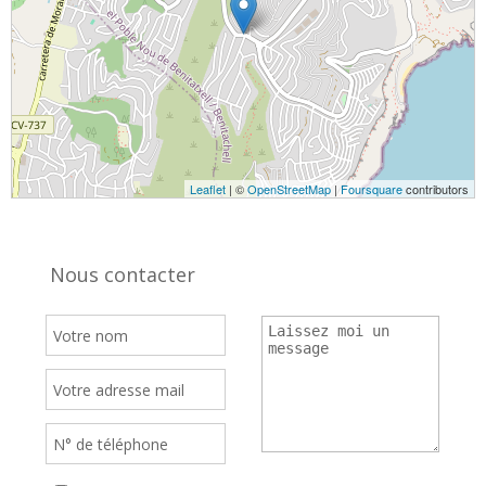
Leaflet
| ©
OpenStreetMap
|
Foursquare
contributors
Nous contacter