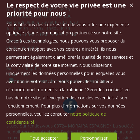
Le respect de votre vie privée est une
✕
Lundi 09:30 a 13:30 et 16:30 a 19:30
priorité pour nous
Mardi 09:30 a 13:30 et 16:30 a 19:30
Mercredi 09:30 a 13:30 et 16:30 a 19:30
Nous utilisons des cookies afin de vous offrir une expérience
Jeudi 09:30 a 13:30 et 16:30 a 19:30
optimale et une communication pertinente sur notre site.
Vendredi 09:30 a 13:30 et 16:30 a 19:30
Grace à ces technologies, nous pouvons vous proposer du
Samedi 10:30 a 14:30
Dimanche fermé
contenu en rapport avec vos centres d'intérêt. Ils nous
permettent également d'améliorer la qualité de nos services et
la convivialité de notre site internet. Nous utiliserons
Mentions légales
uniquement les données personnelles pour lesquelles vous
Plan du site
avez donné votre accord. Vous pouvez les modifier à
n'importe quel moment via la rubrique "Gérer les cookies" en
bas de notre site, à l'exception des cookies essentiels à son
fonctionnement. Pour plus d'informations sur vos données
personnelles, veuillez consulter
notre politique de
confidentialité
.
située Sur rendez-vous 03724 MORAIRA ESPAGNE • La société
ne doit recevoir ni détenir d'autres fonds, effets ou valeurs que
ceux représentatifs de sa rémunération ou de sa commission
Tout accepter
Personnaliser