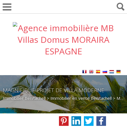
MAGNIFIQUE PROJET DE VILLA MODERNE
Immobilier Benitachell
>
Immobilier en vente Benitachell
>
Maison Villa en vente Benitachell