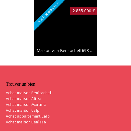
A voir absolument
2 865 000 €
Maison villa Benitachell
693 m²
Nouveauté
1 871 000 €
Trouver un bien
Achat maison Benitachell
Achat maison Altea
Achat maison Moraira
Achat maison Calp
Maison villa Benitachell
615 m²
Achat appartement Calp
Achat maison Benissa