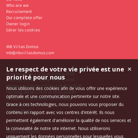
Who are we
Recruitement
Our complete offer
Owner login
Gérer les cookies
MB Villas Domus
mb@mbvillasdomus.com
Le respect de votre vie privée est une
✕
Monday 09:30 a 13:30 et 16:30 a 19:30
priorité pour nous
Tuesday 09:30 a 13:30 et 16:30 a 19:30
Wednesday 09:30 a 13:30 et 16:30 a 19:30
Nous utilisons des cookies afin de vous offrir une expérience
Thursday 09:30 a 13:30 et 16:30 a 19:30
optimale et une communication pertinente sur notre site.
Friday 09:30 a 13:30 et 16:30 a 19:30
Grace à ces technologies, nous pouvons vous proposer du
Saturday 10:30 a 14:30
Sunday fermé
contenu en rapport avec vos centres d'intérêt. Ils nous
permettent également d'améliorer la qualité de nos services et
la convivialité de notre site internet. Nous utiliserons
Mentions légales
uniquement les données personnelles pour lesquelles vous
Plan du site