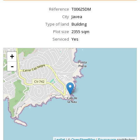
Réference
T00625DM
City
Javea
Type of land
Building
Plot size
2355 sqm
Serviced
Yes
+
-
Leaflet
| ©
OpenStreetMap
|
Foursquare
contributors