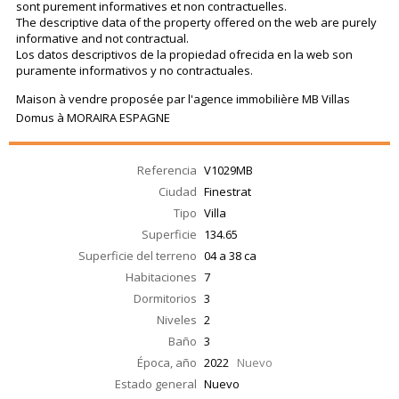
sont purement informatives et non contractuelles.
The descriptive data of the property offered on the web are purely
informative and not contractual.
Los datos descriptivos de la propiedad ofrecida en la web son
puramente informativos y no contractuales.
Maison à vendre proposée par l'agence immobilière MB Villas
Domus à MORAIRA ESPAGNE
Referencia
V1029MB
Ciudad
Finestrat
Tipo
Villa
Superficie
134.65
Superficie del terreno
04 a 38 ca
Habitaciones
7
Dormitorios
3
Niveles
2
Baño
3
Época, año
2022
Nuevo
Estado general
Nuevo