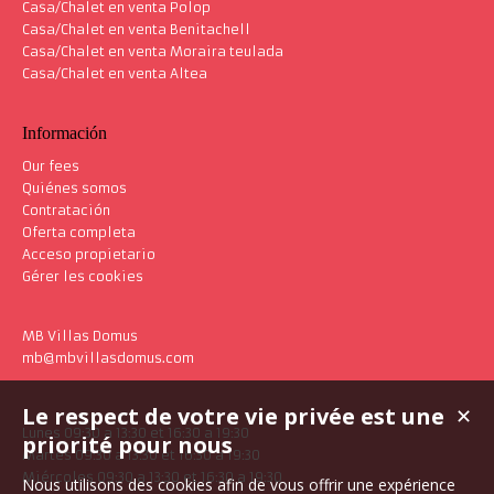
Casa/Chalet en venta Polop
Casa/Chalet en venta Benitachell
Casa/Chalet en venta Moraira teulada
Casa/Chalet en venta Altea
Información
Our fees
Quiénes somos
Contratación
Oferta completa
Acceso propietario
Gérer les cookies
MB Villas Domus
mb@mbvillasdomus.com
Le respect de votre vie privée est une
✕
Lunes 09:30 a 13:30 et 16:30 a 19:30
priorité pour nous
Martes 09:30 a 13:30 et 16:30 a 19:30
Miércoles 09:30 a 13:30 et 16:30 a 19:30
Nous utilisons des cookies afin de vous offrir une expérience