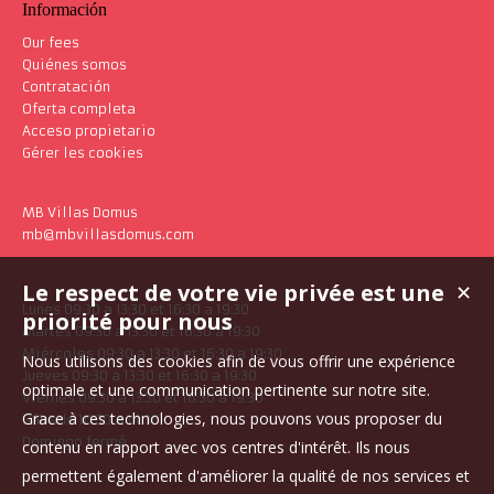
Información
Our fees
Quiénes somos
Contratación
Oferta completa
Acceso propietario
Gérer les cookies
MB Villas Domus
mb@mbvillasdomus.com
Le respect de votre vie privée est une
✕
Lunes 09:30 a 13:30 et 16:30 a 19:30
priorité pour nous
Martes 09:30 a 13:30 et 16:30 a 19:30
Miércoles 09:30 a 13:30 et 16:30 a 19:30
Nous utilisons des cookies afin de vous offrir une expérience
Jueves 09:30 a 13:30 et 16:30 a 19:30
optimale et une communication pertinente sur notre site.
Viernes 09:30 a 13:30 et 16:30 a 19:30
Grace à ces technologies, nous pouvons vous proposer du
Sábado 10:30 a 14:30
Domingo fermé
contenu en rapport avec vos centres d'intérêt. Ils nous
permettent également d'améliorer la qualité de nos services et