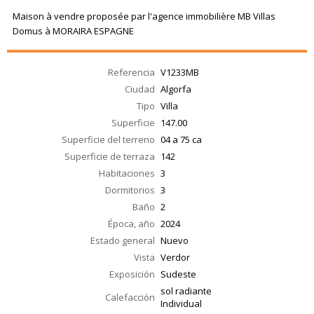
Maison à vendre proposée par l'agence immobilière MB Villas
Domus à MORAIRA ESPAGNE
Referencia
V1233MB
Ciudad
Algorfa
Tipo
Villa
Superficie
147.00
Superficie del terreno
04 a 75 ca
Superficie de terraza
142
Habitaciones
3
Dormitorios
3
Baño
2
Época, año
2024
Estado general
Nuevo
Vista
Verdor
Exposición
Sudeste
sol radiante
Calefacción
Individual