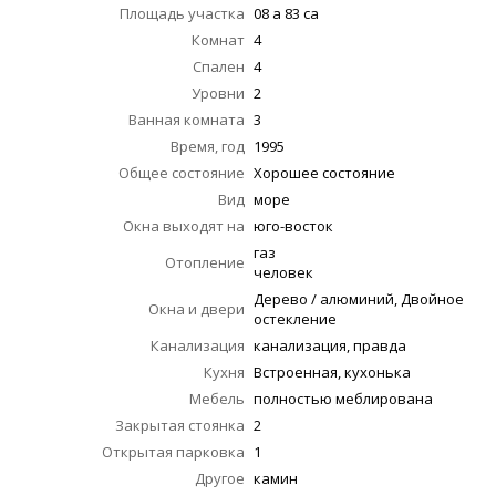
Площадь участка
08 a 83 ca
Комнат
4
Спален
4
Уровни
2
Ванная комната
3
Время, год
1995
Общее состояние
Хорошее состояние
Вид
море
Окна выходят на
юго-восток
газ
Отопление
человек
Дерево / алюминий, Двойное
Окна и двери
остекление
Канализация
канализация, правда
Кухня
Встроенная, кухонька
Мебель
полностью меблирована
Закрытая стоянка
2
Открытая парковка
1
Другое
камин