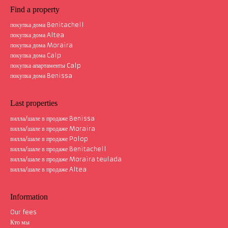
Find a property
покупка дома Benitachell
покупка дома Altea
покупка дома Moraira
покупка дома Calp
Дом вилла Benitachell
312 m²
покупка апартаменты Calp
покупка дома Benissa
Last properties
вилла/шале в продаже Benissa
вилла/шале в продаже Moraira
вилла/шале в продаже Polop
вилла/шале в продаже Benitachell
вилла/шале в продаже Moraira teulada
вилла/шале в продаже Altea
Information
Our fees
Кто мы