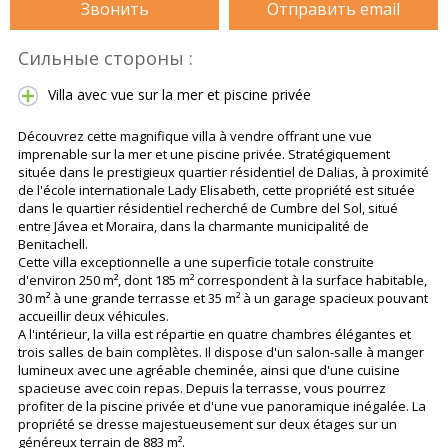
Звонить
Отправить email
Сильные стороны :
Villa avec vue sur la mer et piscine privée
Découvrez cette magnifique villa à vendre offrant une vue
imprenable sur la mer et une piscine privée. Stratégiquement
située dans le prestigieux quartier résidentiel de Dalias, à proximité
de l'école internationale Lady Elisabeth, cette propriété est située
dans le quartier résidentiel recherché de Cumbre del Sol, situé
entre Jávea et Moraira, dans la charmante municipalité de
Benitachell.
Cette villa exceptionnelle a une superficie totale construite
d'environ 250 m², dont 185 m² correspondent à la surface habitable,
30 m² à une grande terrasse et 35 m² à un garage spacieux pouvant
accueillir deux véhicules.
A l'intérieur, la villa est répartie en quatre chambres élégantes et
trois salles de bain complètes. Il dispose d'un salon-salle à manger
lumineux avec une agréable cheminée, ainsi que d'une cuisine
spacieuse avec coin repas. Depuis la terrasse, vous pourrez
profiter de la piscine privée et d'une vue panoramique inégalée. La
propriété se dresse majestueusement sur deux étages sur un
généreux terrain de 883 m².