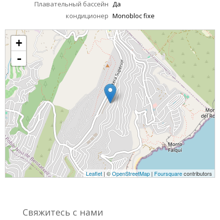
Плавательный бассейн
Да
кондиционер
Monobloc fixe
+
-
Leaflet
| ©
OpenStreetMap
|
Foursquare
contributors
Свяжитесь с нами