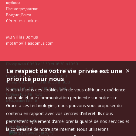
вербовка
Полное предложение
Владелец Войти
Gérer les cookies
MB Villas Domus
mb@mbvillasdomus.com
Понедельник 09:30 a 13:30 et 16:30 a 19:30
Le respect de votre vie privée est une
✕
Вторник 09:30 a 13:30 et 16:30 a 19:30
Среда 09:30 a 13:30 et 16:30 a 19:30
priorité pour nous
Четверг 09:30 a 13:30 et 16:30 a 19:30
Пятница 09:30 a 13:30 et 16:30 a 19:30
Nous utilisons des cookies afin de vous offrir une expérience
Суббота 10:30 a 14:30
optimale et une communication pertinente sur notre site.
Воскресенье fermé
Grace à ces technologies, nous pouvons vous proposer du
contenu en rapport avec vos centres d'intérêt. Ils nous
permettent également d'améliorer la qualité de nos services et
Mentions légales
Plan du site
la convivialité de notre site internet. Nous utiliserons