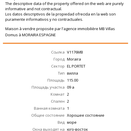
The descriptive data of the property offered on the web are purely
informative and not contractual.
Los datos descriptivos de la propiedad ofrecida en la web son
puramente informativos y no contractuales.
Maison à vendre proposée par l'agence immobilière MB Villas
Domus à MORAIRA ESPAGNE
Ссылка
V1176MB
Город
Moraira
Сектор
EL PORTET
Тип
вилла
Площадь
115.00
Площадь участка
09 a
Комнат
2
Спален
2
Ванная комната
1
Общее состояние
Хорошее состояние
Вид
море
Окна выходят на
юго-восток