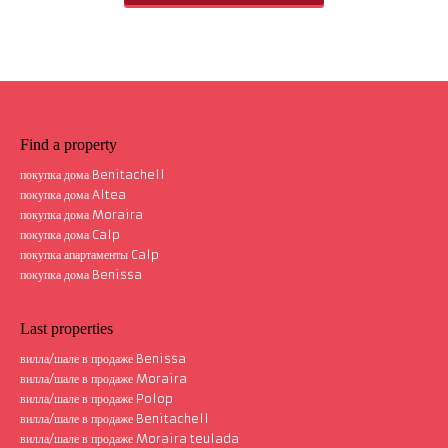
Find a property
покупка дома Benitachell
покупка дома Altea
покупка дома Moraira
покупка дома Calp
покупка апартаменты Calp
покупка дома Benissa
Last properties
вилла/шале в продаже Benissa
вилла/шале в продаже Moraira
вилла/шале в продаже Polop
вилла/шале в продаже Benitachell
вилла/шале в продаже Moraira teulada