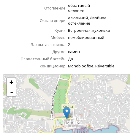
обратимый
Отопление
человек
алюминий, Двойное
Окна и двери
остекление
Кухня
Встроенная, кухонька
Мебель
немеблированный
Закрытая стоянка
2
Другое
камин
Плавательный бассейн
Да
кондиционер
Monobloc fixe, Réversible
+
-