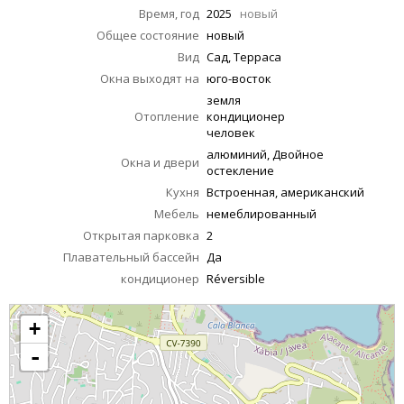
Время, год
2025
новый
Общее состояние
новый
Вид
Сад, Терраса
Окна выходят на
юго-восток
земля
Отопление
кондиционер
человек
алюминий, Двойное
Окна и двери
остекление
Кухня
Встроенная, американский
Мебель
немеблированный
Открытая парковка
2
Плавательный бассейн
Да
кондиционер
Réversible
+
-