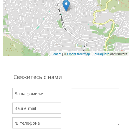
Leaflet
| ©
OpenStreetMap
|
Foursquare
contributors
Свяжитесь с нами