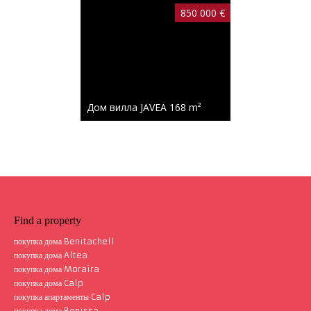
850 000 €
Дом вилла JAVEA
168 m²
Find a property
покупка дома Benitachell
покупка дома Altea
покупка дома Moraira
покупка дома Calp
покупка апартаменты Calp
покупка дома Benissa