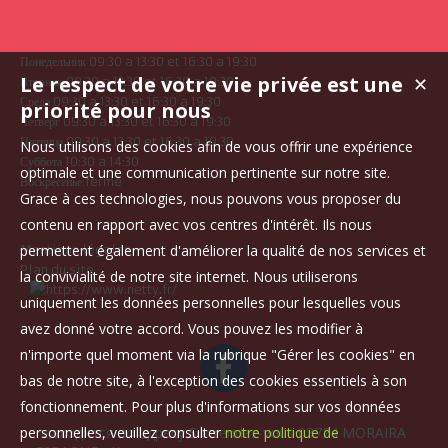
Понедельник 09:30 a 13:30 et 16:30 a 19:30
Le respect de votre vie privée est une
✕
Вторник 09:30 a 13:30 et 16:30 a 19:30
Среда 09:30 a 13:30 et 16:30 a 19:30
priorité pour nous
Четверг 09:30 a 13:30 et 16:30 a 19:30
Пятница 09:30 a 13:30 et 16:30 a 19:30
Nous utilisons des cookies afin de vous offrir une expérience
Суббота 10:30 a 14:30
optimale et une communication pertinente sur notre site.
Воскресенье fermé
Grace à ces technologies, nous pouvons vous proposer du
contenu en rapport avec vos centres d'intérêt. Ils nous
permettent également d'améliorer la qualité de nos services et
Mentions légales
Plan du site
la convivialité de notre site internet. Nous utiliserons
uniquement les données personnelles pour lesquelles vous
avez donné votre accord. Vous pouvez les modifier à
n'importe quel moment via la rubrique "Gérer les cookies" en
bas de notre site, à l'exception des cookies essentiels à son
fonctionnement. Pour plus d'informations sur vos données
personnelles, veuillez consulter
notre politique de
находится по адресу Sur rendez-vous 03724 MORAIRA