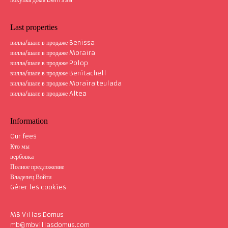
Last properties
вилла/шале в продаже Benissa
вилла/шале в продаже Moraira
вилла/шале в продаже Polop
вилла/шале в продаже Benitachell
вилла/шале в продаже Moraira teulada
вилла/шале в продаже Altea
Information
Our fees
Кто мы
вербовка
Полное предложение
Владелец Войти
Gérer les cookies
MB Villas Domus
mb@mbvillasdomus.com