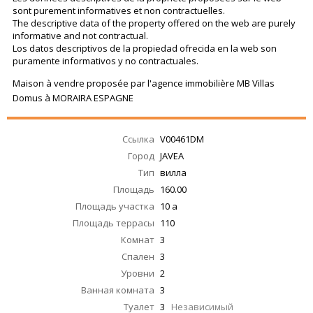
sont purement informatives et non contractuelles.
The descriptive data of the property offered on the web are purely
informative and not contractual.
Los datos descriptivos de la propiedad ofrecida en la web son
puramente informativos y no contractuales.
Maison à vendre proposée par l'agence immobilière MB Villas
Domus à MORAIRA ESPAGNE
Ссылка
V00461DM
Город
JAVEA
Тип
вилла
Площадь
160.00
Площадь участка
10 a
Площадь террасы
110
Комнат
3
Спален
3
Уровни
2
Ванная комната
3
Туалет
3
Независимый