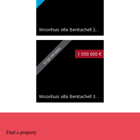
Woonhuis villa Benitachell
286 m²
Grijp uw kans
1 050 000 €
Woonhuis villa Benitachell
350 m²
585 000 €
Find a property