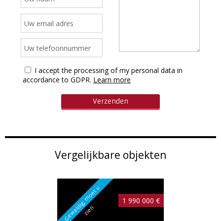
I accept the processing of my personal data in
accordance to GDPR.
Learn more
Vergelijkbare objekten
G
e
w
e
l
i
g
,
m
o
e
t
u
z
i
e
1 990 000 €
d
n