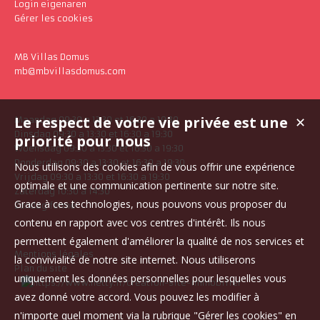
Login eigenaren
Gérer les cookies
MB Villas Domus
mb@mbvillasdomus.com
Le respect de votre vie privée est une
✕
Maandag 09:30 a 13:30 et 16:30 a 19:30
Dinsdag 09:30 a 13:30 et 16:30 a 19:30
priorité pour nous
Woensdag 09:30 a 13:30 et 16:30 a 19:30
Donderdag 09:30 a 13:30 et 16:30 a 19:30
Nous utilisons des cookies afin de vous offrir une expérience
Vrijdag 09:30 a 13:30 et 16:30 a 19:30
optimale et une communication pertinente sur notre site.
Zaterdag 10:30 a 14:30
Grace à ces technologies, nous pouvons vous proposer du
Zondag fermé
contenu en rapport avec vos centres d'intérêt. Ils nous
permettent également d'améliorer la qualité de nos services et
Mentions légales
la convivialité de notre site internet. Nous utiliserons
Plan du site
uniquement les données personnelles pour lesquelles vous
avez donné votre accord. Vous pouvez les modifier à
n'importe quel moment via la rubrique "Gérer les cookies" en