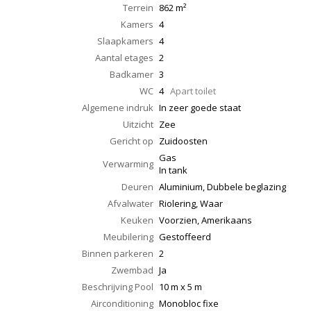
Terrein
862 m²
Kamers
4
Slaapkamers
4
Aantal etages
2
Badkamer
3
WC
4
Apart toilet
Algemene indruk
In zeer goede staat
Uitzicht
Zee
Gericht op
Zuidoosten
Gas
Verwarming
In tank
Deuren
Aluminium, Dubbele beglazing
Afvalwater
Riolering, Waar
Keuken
Voorzien, Amerikaans
Meubilering
Gestoffeerd
Binnen parkeren
2
Zwembad
Ja
Beschrijving Pool
10 m x 5 m
Airconditioning
Monobloc fixe