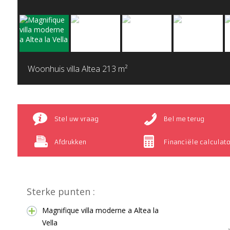
Woonhuis villa Altea
213 m²
Stel uw vraag
Bel me terug
Afdrukken
Financiële calculato
Sterke punten :
Magnifique villa moderne a Altea la
Vella