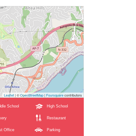
Leaflet
| ©
OpenStreetMap
|
Foursquare
contributors
dle School
High School
kery
Restaurant
t Office
Parking