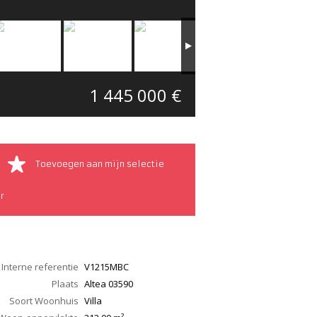
1 445 000 €
Toevoegen aan mijn selectie
r
Interne referentie
V1215MBC
Plaats
Altea
03590
Soort Woonhuis
Villa