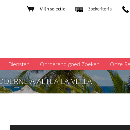
Mijn selectie
Zoekcriteria
Diensten
Onroerend goed Zoeken
Onze Re
ODERNE A ALTEA LA VELLA