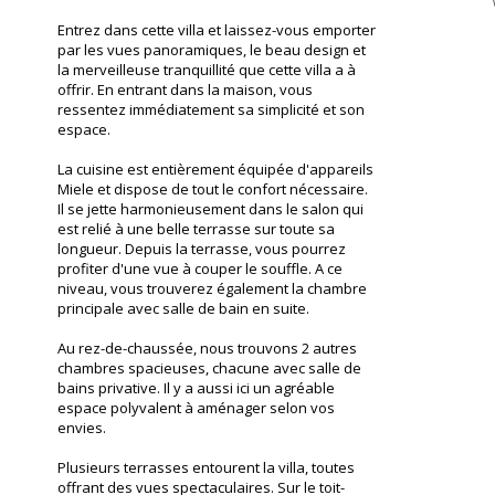
Entrez dans cette villa et laissez-vous emporter
par les vues panoramiques, le beau design et
la merveilleuse tranquillité que cette villa a à
offrir. En entrant dans la maison, vous
ressentez immédiatement sa simplicité et son
espace.
La cuisine est entièrement équipée d'appareils
Miele et dispose de tout le confort nécessaire.
Il se jette harmonieusement dans le salon qui
est relié à une belle terrasse sur toute sa
longueur. Depuis la terrasse, vous pourrez
profiter d'une vue à couper le souffle. A ce
niveau, vous trouverez également la chambre
principale avec salle de bain en suite.
Au rez-de-chaussée, nous trouvons 2 autres
chambres spacieuses, chacune avec salle de
bains privative. Il y a aussi ici un agréable
espace polyvalent à aménager selon vos
envies.
Plusieurs terrasses entourent la villa, toutes
offrant des vues spectaculaires. Sur le toit-