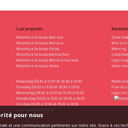
Last properties
Informat
Woonhuis te koop Benissa
Onze mak
Woonhuis te koop Moraira
Wie zijn
Woonhuis te koop Polop
Werving
Woonhuis te koop Benitachell
Complee
Woonhuis te koop Moraira teulada
Login ei
Woonhuis te koop Altea
Gérer le
Maandag 09:30 a 13:30 et 16:30 a 19:30
Mentions
Dinsdag 09:30 a 13:30 et 16:30 a 19:30
Plan du s
Woensdag 09:30 a 13:30 et 16:30 a 19:30
Logiciel
Donderdag 09:30 a 13:30 et 16:30 a 19:30
Vrijdag 09:30 a 13:30 et 16:30 a 19:30
Zaterdag 10:30 a 14:30
orité pour nous
Zondag fermé
timale et une communication pertinente sur notre site. Grace à ces 