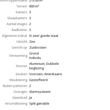
Woon-oppervlakte
213.00
m²
Terrein
800 m²
Kamers
3
Slaapkamers
3
Aantal etages
2
Badkamer
3
Algemene indruk
In zeer goede staat
Uitzicht
Zee
Gericht op
Zuidoosten
Grond
Verwarming
Individu
Aluminium, Dubbele
Deuren
beglazing
Keuken
Voorzien, Amerikaans
Meubilering
Gestoffeerd
Buiten parkeren
2
Overigen
Alarmsysteem
Zwembad
Ja
Airconditioning
Split gainable