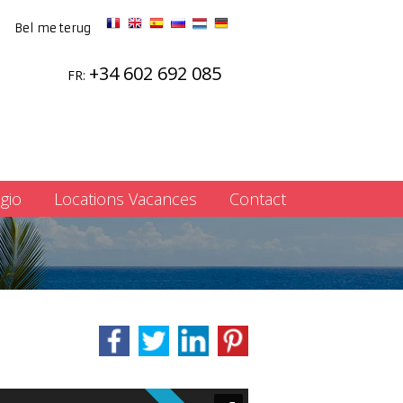
Bel me terug
+34 602 692 085
FR:
gio
Locations Vacances
Contact