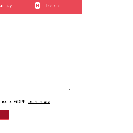
armacy
Hospital
dance to GDPR.
Learn more