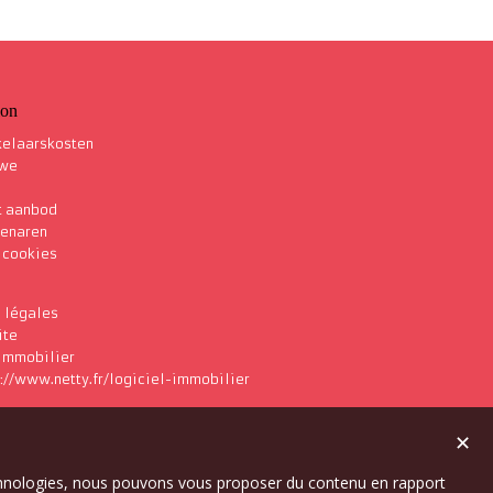
ion
elaarskosten
 we
t aanbod
genaren
s cookies
 légales
ite
 immobilier
✕
technologies, nous pouvons vous proposer du contenu en rapport