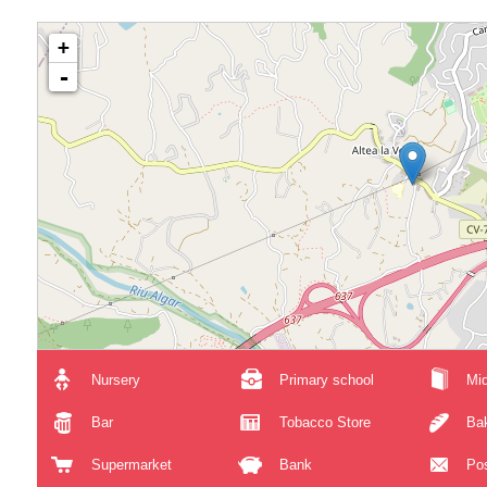
+
-
Nursery
Primary school
Mid
Bar
Tobacco Store
Ba
Supermarket
Bank
Pos