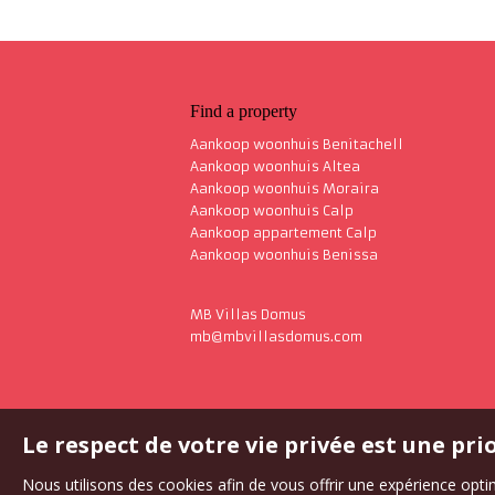
Find a property
Aankoop woonhuis Benitachell
Aankoop woonhuis Altea
Aankoop woonhuis Moraira
Aankoop woonhuis Calp
Aankoop appartement Calp
Aankoop woonhuis Benissa
MB Villas Domus
mb@mbvillasdomus.com
Le respect de votre vie privée est une pri
Nous utilisons des cookies afin de vous offrir une expérience op