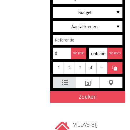
Budget
Aantal kamers
m² min
m² max
1
2
3
4
+
VILLA'S BIJ