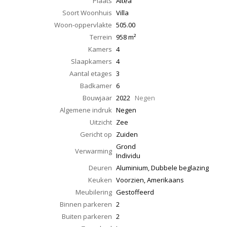
Plaats
Altea
Soort Woonhuis
Villa
Woon-oppervlakte
505.00
Terrein
958 m²
Kamers
4
Slaapkamers
4
Aantal etages
3
Badkamer
6
Bouwjaar
2022
Negen
Algemene indruk
Negen
Uitzicht
Zee
Gericht op
Zuiden
Grond
Verwarming
Individu
Deuren
Aluminium, Dubbele beglazing
Keuken
Voorzien, Amerikaans
Meubilering
Gestoffeerd
Binnen parkeren
2
Buiten parkeren
2