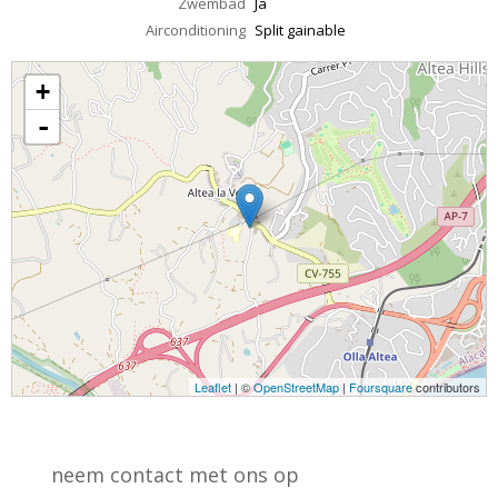
Zwembad
Ja
Airconditioning
Split gainable
+
-
Leaflet
| ©
OpenStreetMap
|
Foursquare
contributors
neem contact met ons op