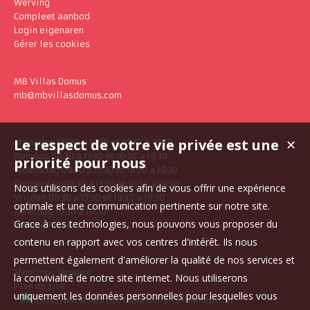
Werving
Compleet aanbod
Login eigenaren
Gérer les cookies
MB Villas Domus
mb@mbvillasdomus.com
Le respect de votre vie privée est une
✕
Maandag 09:30 a 13:30 et 16:30 a 19:30
Dinsdag 09:30 a 13:30 et 16:30 a 19:30
priorité pour nous
Woensdag 09:30 a 13:30 et 16:30 a 19:30
Donderdag 09:30 a 13:30 et 16:30 a 19:30
Nous utilisons des cookies afin de vous offrir une expérience
Vrijdag 09:30 a 13:30 et 16:30 a 19:30
optimale et une communication pertinente sur notre site.
Zaterdag 10:30 a 14:30
Grace à ces technologies, nous pouvons vous proposer du
Zondag fermé
contenu en rapport avec vos centres d'intérêt. Ils nous
permettent également d'améliorer la qualité de nos services et
Mentions légales
la convivialité de notre site internet. Nous utiliserons
Plan du site
uniquement les données personnelles pour lesquelles vous