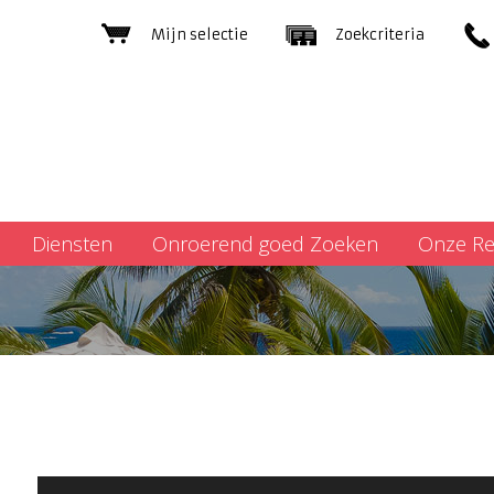
Mijn selectie
Zoekcriteria
Diensten
Onroerend goed Zoeken
Onze Re