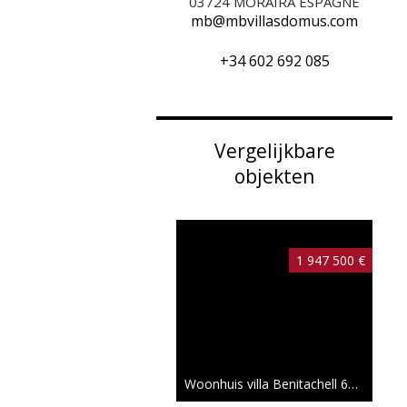
03724
MORAIRA ESPAGNE
mb@mbvillasdomus.com
+34 602 692 085
Vergelijkbare
objekten
1 947 500 €
Woonhuis villa Benitachell
613 m²