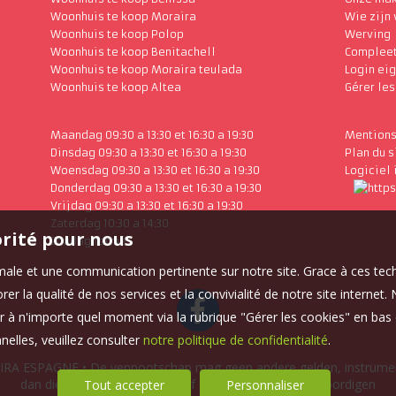
Woonhuis te koop Moraira
Wie zijn
Woonhuis te koop Polop
Werving
Woonhuis te koop Benitachell
Complee
Woonhuis te koop Moraira teulada
Login ei
Woonhuis te koop Altea
Gérer le
Maandag 09:30 a 13:30 et 16:30 a 19:30
Mentions
Dinsdag 09:30 a 13:30 et 16:30 a 19:30
Plan du s
Woensdag 09:30 a 13:30 et 16:30 a 19:30
Logiciel
Donderdag 09:30 a 13:30 et 16:30 a 19:30
Vrijdag 09:30 a 13:30 et 16:30 a 19:30
Zaterdag 10:30 a 14:30
orité pour nous
Zondag fermé
timale et une communication pertinente sur notre site. Grace à ces 
er la qualité de nos services et la convivialité de notre site interne
 à n'importe quel moment via la rubrique "Gérer les cookies" en bas d
elles, veuillez consulter
notre politique de confidentialité
.
IRA ESPAGNE • De vennootschap mag geen andere gelden, instrumen
dan die welke haar beloning of commissie vertegenwoordigen
Tout accepter
Personnaliser