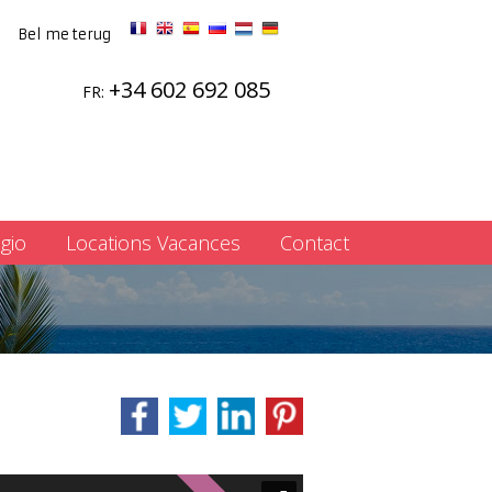
Bel me terug
+34 602 692 085
FR:
gio
Locations Vacances
Contact