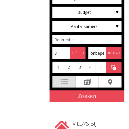
Budget
Aantal kamers
m² min
m² max
1
2
3
4
+
VILLA'S BIJ