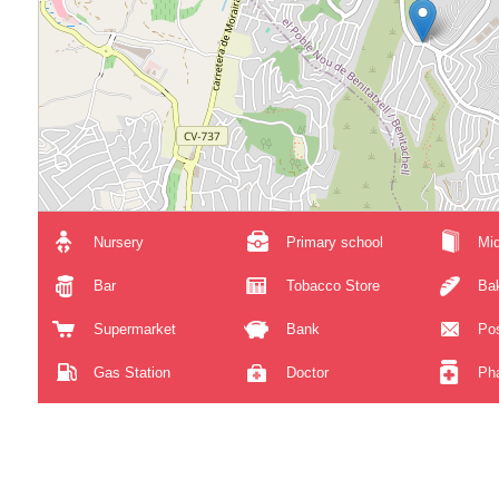
Nursery
Primary school
Mid
Bar
Tobacco Store
Ba
Supermarket
Bank
Pos
Gas Station
Doctor
Ph