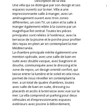
Description de la villa
Une villa qui se distingue par son design et ses
espaces ouverts sur la mer. Villa a une
impressionnante salle à manger, avec un
aménagement ouvert avec trois zones
différentes, un coin TV, un salon et la salle à
manger également reliée à la cuisine par un
magnifique îlot central. Toutes les pièces
principales sont reliées à l'extérieur, avec la
terrasse de la piscine et le porche pour profiter
des repas en plein air en contemplant la mer
Méditerranée.
La chambre principale mérite également une
mention spéciale, avec une salle de bain en
suite avec double vasque, avec baignoire et
douche, communiquée avec le dressing et le
zone de repos, un design orienté confort, qui
laisse entrer la lumière et le soleil et cela nous
permet de nous réveiller en contemplant la
mer. a un total de quatre chambres, toutes
avec salle de bain en suite, dressing ou
placards et accès à la terrasse avec vue sur la
mer. La villa comprend un parking pour deux
véhicules et d'impressionnants espaces
extérieurs avec piscine à débordement,