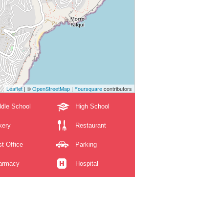
Leaflet
| ©
OpenStreetMap
|
Foursquare
contributors
dle School
High School
kery
Restaurant
t Office
Parking
armacy
Hospital