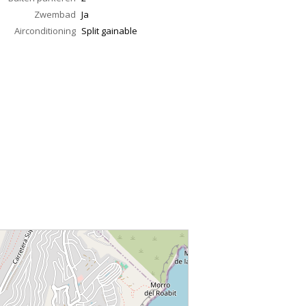
Zwembad
Ja
Airconditioning
Split gainable