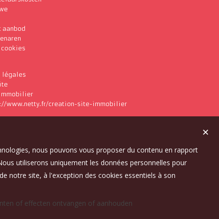
 we
t aanbod
genaren
s cookies
 légales
ite
 immobilier
✕
technologies, nous pouvons vous proposer du contenu en rapport
t. Nous utiliserons uniquement les données personnelles pour
e notre site, à l'exception des cookies essentiels à son
ten of effecten ontvangen of aanhouden