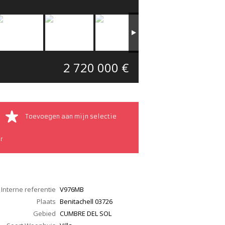
2 720 000 €
Toevoegen aan mijn selectie
r
Interne referentie
V976MB
Plaats
Benitachell
03726
Gebied
CUMBRE DEL SOL