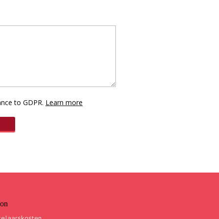
dance to GDPR.
Learn more
ion
elaarskosten