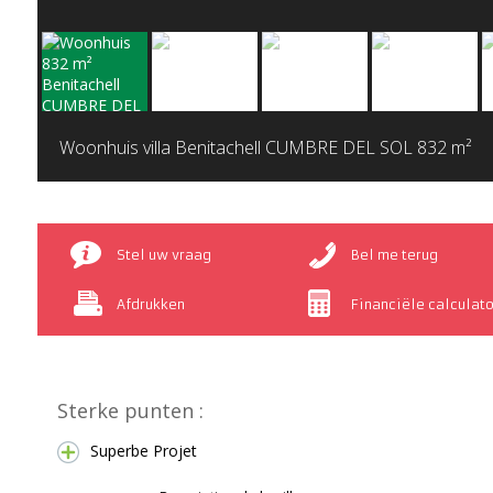
Woonhuis villa Benitachell CUMBRE DEL SOL
832 m²
Stel uw vraag
Bel me terug
Afdrukken
Financiële calculato
Sterke punten :
Superbe Projet