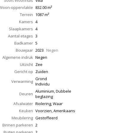
Soort Woonhuis
Villa
Woon-oppervlakte
832.00
m²
Terrein
1087 m²
Kamers
4
Slaapkamers
4
Aantal etages
3
Badkamer
5
Bouwjaar
2023
Negen
Algemene indruk
Negen
Uitzicht
Zee
Gericht op
Zuiden
Grond
Verwarming
Individu
Aluminium, Dubbele
Deuren
beglazing
Afvalwater
Riolering, Waar
Keuken
Voorzien, Amerikaans
Meubilering
Gestoffeerd
Binnen parkeren
2
Buiten parkeren
2