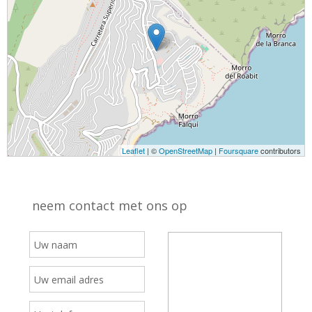
Leaflet
| ©
OpenStreetMap
|
Foursquare
contributors
neem contact met ons op