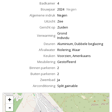
Badkamer
4
Bouwjaar
2024
Negen
Algemene indruk
Negen
Uitzicht
Zee
Gericht op
Zuiden
Grond
Verwarming
Individu
Deuren
Aluminium, Dubbele beglazing
Afvalwater
Riolering, Waar
Keuken
Voorzien, Amerikaans
Meubilering
Gestoffeerd
Binnen parkeren
2
Buiten parkeren
2
Zwembad
Ja
Airconditioning
Split gainable
+
-