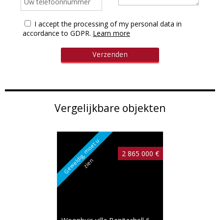
I accept the processing of my personal data in
accordance to GDPR.
Learn more
Vergelijkbare objekten
G
e
w
e
l
i
g
,
m
o
e
t
u
z
i
e
2 865 000 €
d
n