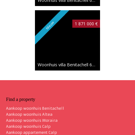
Woonhuis villa Benitachell
693 m²
Nieuw
1 871 000 €
Woonhuis villa Benitachell
615 m²
Coup d'Cœur
2 184 000 €
Find a property
Aankoop woonhuis Benitachell
Aankoop woonhuis Altea
Aankoop woonhuis Moraira
Aankoop woonhuis Calp
Woonhuis villa Benitachell
548 m²
Aankoop appartement Calp