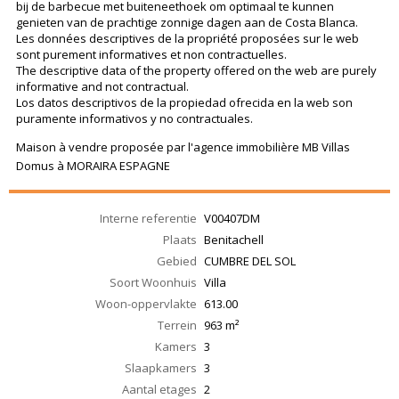
bij de barbecue met buiteneethoek om optimaal te kunnen
genieten van de prachtige zonnige dagen aan de Costa Blanca.
Les données descriptives de la propriété proposées sur le web
sont purement informatives et non contractuelles.
The descriptive data of the property offered on the web are purely
informative and not contractual.
Los datos descriptivos de la propiedad ofrecida en la web son
puramente informativos y no contractuales.
Maison à vendre proposée par l'agence immobilière MB Villas
Domus à MORAIRA ESPAGNE
Interne referentie
V00407DM
Plaats
Benitachell
Gebied
CUMBRE DEL SOL
Soort Woonhuis
Villa
Woon-oppervlakte
613.00
Terrein
963 m²
Kamers
3
Slaapkamers
3
Aantal etages
2