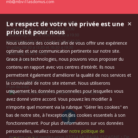
mb@mbvillasdomus.com
Le respect de votre vie privée est une
✕
Maandag 09:30 a 13:30 et 16:30 a 19:30
Dinsdag 09:30 a 13:30 et 16:30 a 19:30
priorité pour nous
Woensdag 09:30 a 13:30 et 16:30 a 19:30
Donderdag 09:30 a 13:30 et 16:30 a 19:30
Nous utilisons des cookies afin de vous offrir une expérience
Vrijdag 09:30 a 13:30 et 16:30 a 19:30
optimale et une communication pertinente sur notre site.
Zaterdag 10:30 a 14:30
Grace à ces technologies, nous pouvons vous proposer du
Zondag fermé
contenu en rapport avec vos centres d'intérêt. Ils nous
permettent également d'améliorer la qualité de nos services et
Mentions légales
la convivialité de notre site internet. Nous utiliserons
Plan du site
uniquement les données personnelles pour lesquelles vous
avez donné votre accord. Vous pouvez les modifier à
n'importe quel moment via la rubrique "Gérer les cookies" en
bas de notre site, à l'exception des cookies essentiels à son
fonctionnement. Pour plus d'informations sur vos données
personnelles, veuillez consulter
notre politique de
gelegen op Sur rendez-vous 03724 MORAIRA ESPAGNE • De