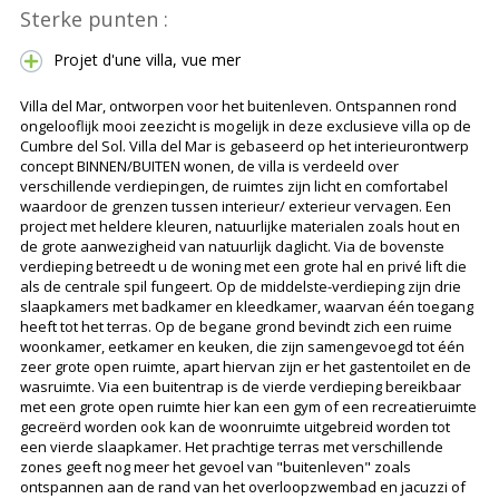
Sterke punten :
Projet d'une villa, vue mer
Villa del Mar, ontworpen voor het buitenleven. Ontspannen rond
ongelooflijk mooi zeezicht is mogelijk in deze exclusieve villa op de
Cumbre del Sol. Villa del Mar is gebaseerd op het interieurontwerp
concept BINNEN/BUITEN wonen, de villa is verdeeld over
verschillende verdiepingen, de ruimtes zijn licht en comfortabel
waardoor de grenzen tussen interieur/ exterieur vervagen. Een
project met heldere kleuren, natuurlijke materialen zoals hout en
de grote aanwezigheid van natuurlijk daglicht. Via de bovenste
verdieping betreedt u de woning met een grote hal en privé lift die
als de centrale spil fungeert. Op de middelste-verdieping zijn drie
slaapkamers met badkamer en kleedkamer, waarvan één toegang
heeft tot het terras. Op de begane grond bevindt zich een ruime
woonkamer, eetkamer en keuken, die zijn samengevoegd tot één
zeer grote open ruimte, apart hiervan zijn er het gastentoilet en de
wasruimte. Via een buitentrap is de vierde verdieping bereikbaar
met een grote open ruimte hier kan een gym of een recreatieruimte
gecreërd worden ook kan de woonruimte uitgebreid worden tot
een vierde slaapkamer. Het prachtige terras met verschillende
zones geeft nog meer het gevoel van "buitenleven" zoals
ontspannen aan de rand van het overloopzwembad en jacuzzi of