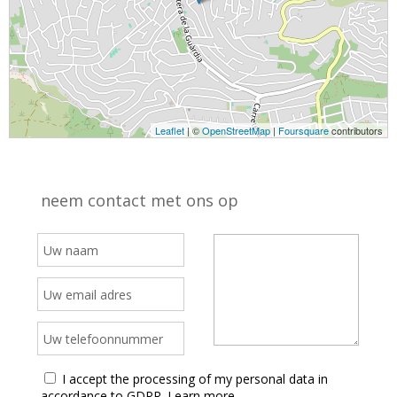
Leaflet
| ©
OpenStreetMap
|
Foursquare
contributors
neem contact met ons op
I accept the processing of my personal data in
accordance to GDPR.
Learn more