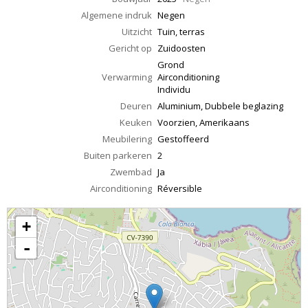
Algemene indruk
Negen
Uitzicht
Tuin, terras
Gericht op
Zuidoosten
Grond
Verwarming
Airconditioning
Individu
Deuren
Aluminium, Dubbele beglazing
Keuken
Voorzien, Amerikaans
Meubilering
Gestoffeerd
Buiten parkeren
2
Zwembad
Ja
Airconditioning
Réversible
+
-