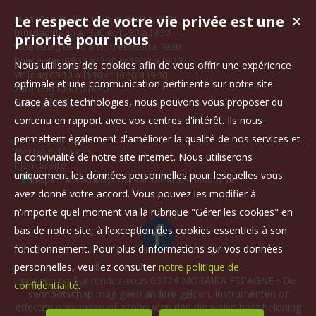
Le respect de votre vie privée est une
✕
Maandag 09:30 a 13:30 et 16:30 a 19:30
Dinsdag 09:30 a 13:30 et 16:30 a 19:30
priorité pour nous
Woensdag 09:30 a 13:30 et 16:30 a 19:30
Donderdag 09:30 a 13:30 et 16:30 a 19:30
Nous utilisons des cookies afin de vous offrir une expérience
Vrijdag 09:30 a 13:30 et 16:30 a 19:30
optimale et une communication pertinente sur notre site.
Zaterdag 10:30 a 14:30
Grace à ces technologies, nous pouvons vous proposer du
Zondag fermé
contenu en rapport avec vos centres d'intérêt. Ils nous
permettent également d'améliorer la qualité de nos services et
Mentions légales
la convivialité de notre site internet. Nous utiliserons
Plan du site
uniquement les données personnelles pour lesquelles vous
avez donné votre accord. Vous pouvez les modifier à
n'importe quel moment via la rubrique "Gérer les cookies" en
bas de notre site, à l'exception des cookies essentiels à son
fonctionnement. Pour plus d'informations sur vos données
personnelles, veuillez consulter
notre politique de
gelegen op Sur rendez-vous 03724 MORAIRA ESPAGNE • De
confidentialité
.
vennootschap mag geen andere gelden, instrumenten of
effecten ontvangen of aanhouden dan die welke haar beloning