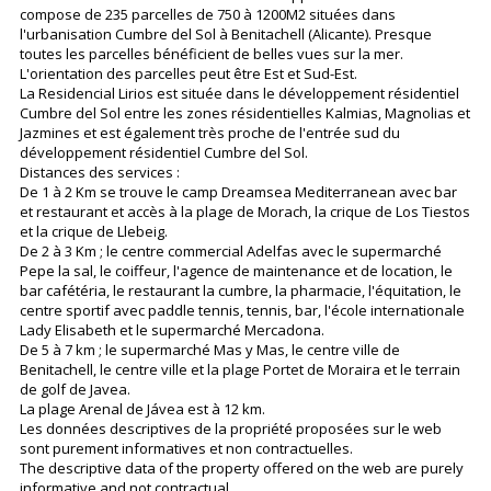
compose de 235 parcelles de 750 à 1200M2 situées dans
l'urbanisation Cumbre del Sol à Benitachell (Alicante). Presque
toutes les parcelles bénéficient de belles vues sur la mer.
L'orientation des parcelles peut être Est et Sud-Est.
La Residencial Lirios est située dans le développement résidentiel
Cumbre del Sol entre les zones résidentielles Kalmias, Magnolias et
Jazmines et est également très proche de l'entrée sud du
développement résidentiel Cumbre del Sol.
Distances des services :
De 1 à 2 Km se trouve le camp Dreamsea Mediterranean avec bar
et restaurant et accès à la plage de Morach, la crique de Los Tiestos
et la crique de Llebeig.
De 2 à 3 Km ; le centre commercial Adelfas avec le supermarché
Pepe la sal, le coiffeur, l'agence de maintenance et de location, le
bar cafétéria, le restaurant la cumbre, la pharmacie, l'équitation, le
centre sportif avec paddle tennis, tennis, bar, l'école internationale
Lady Elisabeth et le supermarché Mercadona.
De 5 à 7 km ; le supermarché Mas y Mas, le centre ville de
Benitachell, le centre ville et la plage Portet de Moraira et le terrain
de golf de Javea.
La plage Arenal de Jávea est à 12 km.
Les données descriptives de la propriété proposées sur le web
sont purement informatives et non contractuelles.
The descriptive data of the property offered on the web are purely
informative and not contractual.