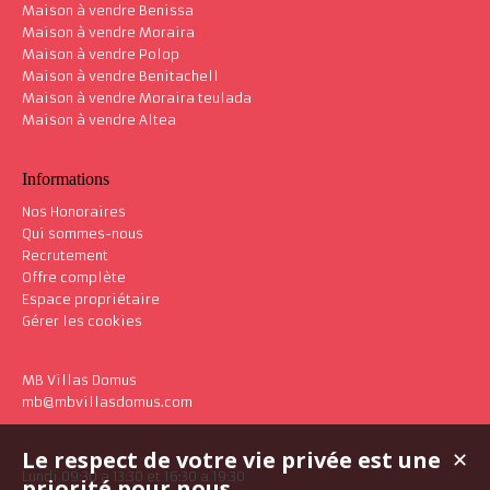
Maison à vendre Benissa
Maison à vendre Moraira
Maison à vendre Polop
Maison à vendre Benitachell
Maison à vendre Moraira teulada
Maison à vendre Altea
Informations
Nos Honoraires
Qui sommes-nous
Recrutement
Offre complète
Espace propriétaire
Gérer les cookies
MB Villas Domus
mb@mbvillasdomus.com
Le respect de votre vie privée est une
✕
Lundi 09:30 a 13:30 et 16:30 a 19:30
priorité pour nous