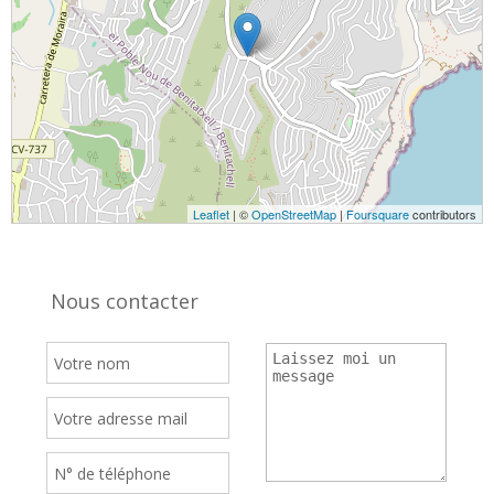
Leaflet
| ©
OpenStreetMap
|
Foursquare
contributors
Nous contacter