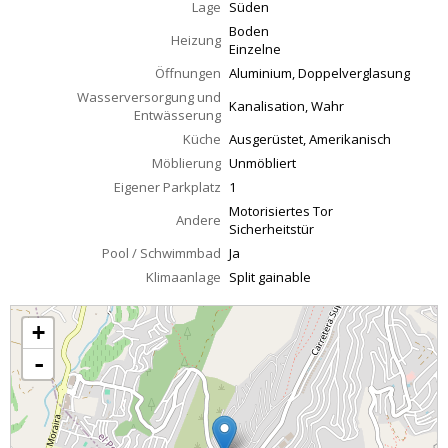
Lage
Süden
Boden
Heizung
Einzelne
Öffnungen
Aluminium, Doppelverglasung
Wasserversorgung und
Kanalisation, Wahr
Entwässerung
Küche
Ausgerüstet, Amerikanisch
Möblierung
Unmöbliert
Eigener Parkplatz
1
Motorisiertes Tor
Andere
Sicherheitstür
Pool / Schwimmbad
Ja
Klimaanlage
Split gainable
+
-