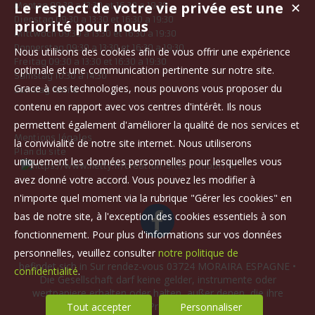
Le respect de votre vie privée est une
✕
Montag 09:30 a 13:30 et 16:30 a 19:30
Dienstag 09:30 a 13:30 et 16:30 a 19:30
priorité pour nous
Mittwoch 09:30 a 13:30 et 16:30 a 19:30
Donnerstag 09:30 a 13:30 et 16:30 a 19:30
Nous utilisons des cookies afin de vous offrir une expérience
Freitag 09:30 a 13:30 et 16:30 a 19:30
optimale et une communication pertinente sur notre site.
Samstag 10:30 a 14:30
Grace à ces technologies, nous pouvons vous proposer du
Sonntag fermé
contenu en rapport avec vos centres d'intérêt. Ils nous
permettent également d'améliorer la qualité de nos services et
Mentions légales
la convivialité de notre site internet. Nous utiliserons
Plan du site
uniquement les données personnelles pour lesquelles vous
avez donné votre accord. Vous pouvez les modifier à
n'importe quel moment via la rubrique "Gérer les cookies" en
bas de notre site, à l'exception des cookies essentiels à son
fonctionnement. Pour plus d'informations sur vos données
personnelles, veuillez consulter
notre politique de
befindet sich in Sur rendez-vous 03724 MORAIRA ESPAGNE •
confidentialité
.
Die Gesellschaft darf keine gelder, instrumente oder
wertpapiere erhalten oder halten, außer denen, die ihre
Vergütung oder Provision darstellen.
Tout accepter
Personnaliser