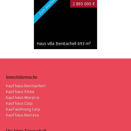
Zum anschauen
2 865 000 €
Haus villa Benitachell
693 m²
Neue
1 871 000 €
Immobiliensuche
Kauf haus Benitachell
Kauf haus Altea
Kauf haus Moraira
Kauf haus Calp
Haus villa Benitachell
615 m²
Kauf wohnung Calp
Kauf haus Benissa
Die letzte Eigenschaft