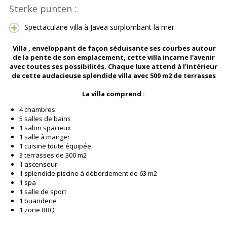
Sterke punten :
Spectaculaire villa à Javea surplombant la mer.
Villa , enveloppant de façon séduisante ses courbes autour
de la pente de son emplacement, cette villa incarne l'avenir
avec toutes ses possibilités. Chaque luxe attend à l'intérieur
de cette audacieuse splendide villa avec 500 m2 de terrasses
La villa comprend :
4 chambres
5 salles de bains
1 salon spacieux
1 salle à manger
1 cuisine toute équipée
3 terrasses de 300 m2
1 ascenseur
1 splendide piscine à débordement de 63 m2
1 spa
1 salle de sport
1 buanderie
1 zone BBQ