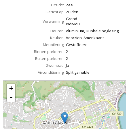
Uitzicht
Zee
Gericht op
Zuiden
Grond
Verwarming
Individu
Deuren
Aluminium, Dubbele beglazing
Keuken
Voorzien, Amerikaans
Meubilering
Gestoffeerd
Binnen parkeren
2
Buiten parkeren
2
Zwembad
Ja
Airconditioning
Split gainable
+
-