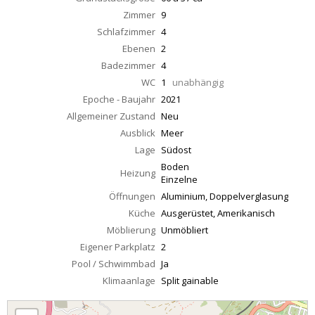
Zimmer
9
Schlafzimmer
4
Ebenen
2
Badezimmer
4
WC
1
unabhängig
Epoche - Baujahr
2021
Allgemeiner Zustand
Neu
Ausblick
Meer
Lage
Südost
Boden
Heizung
Einzelne
Öffnungen
Aluminium, Doppelverglasung
Küche
Ausgerüstet, Amerikanisch
Möblierung
Unmöbliert
Eigener Parkplatz
2
Pool / Schwimmbad
Ja
Klimaanlage
Split gainable