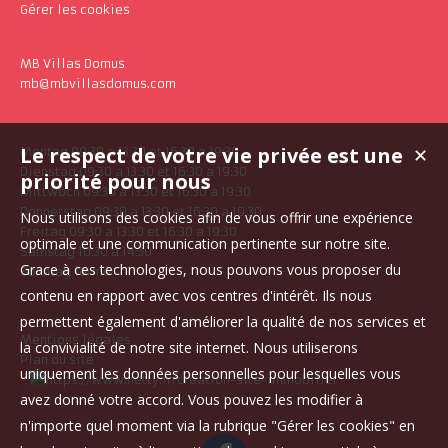
Gérer les cookies
MB Villas Domus
mb@mbvillasdomus.com
Le respect de votre vie privée est une
✕
Montag 09:30 a 13:30 et 16:30 a 19:30
Dienstag 09:30 a 13:30 et 16:30 a 19:30
priorité pour nous
Mittwoch 09:30 a 13:30 et 16:30 a 19:30
Donnerstag 09:30 a 13:30 et 16:30 a 19:30
Nous utilisons des cookies afin de vous offrir une expérience
Freitag 09:30 a 13:30 et 16:30 a 19:30
optimale et une communication pertinente sur notre site.
Samstag 10:30 a 14:30
Grace à ces technologies, nous pouvons vous proposer du
Sonntag fermé
contenu en rapport avec vos centres d'intérêt. Ils nous
permettent également d'améliorer la qualité de nos services et
Mentions légales
la convivialité de notre site internet. Nous utiliserons
Plan du site
uniquement les données personnelles pour lesquelles vous
avez donné votre accord. Vous pouvez les modifier à
n'importe quel moment via la rubrique "Gérer les cookies" en