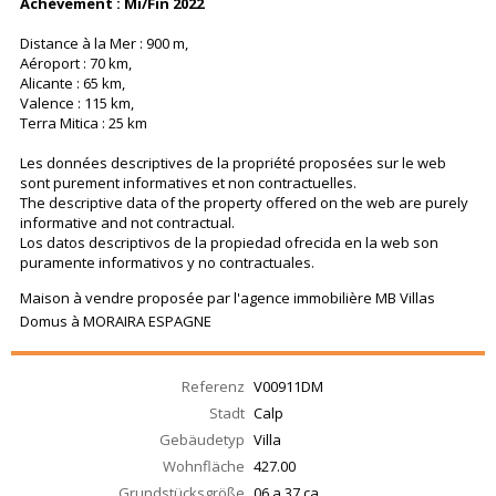
Achèvement : Mi/Fin 2022
Distance à la Mer : 900 m,
Aéroport : 70 km,
Alicante : 65 km,
Valence : 115 km,
Terra Mitica : 25 km
Les données descriptives de la propriété proposées sur le web
sont purement informatives et non contractuelles.
The descriptive data of the property offered on the web are purely
informative and not contractual.
Los datos descriptivos de la propiedad ofrecida en la web son
puramente informativos y no contractuales.
Maison à vendre proposée par l'agence immobilière MB Villas
Domus à MORAIRA ESPAGNE
Referenz
V00911DM
Stadt
Calp
Gebäudetyp
Villa
Wohnfläche
427.00
Grundstücksgröße
06 a 37 ca