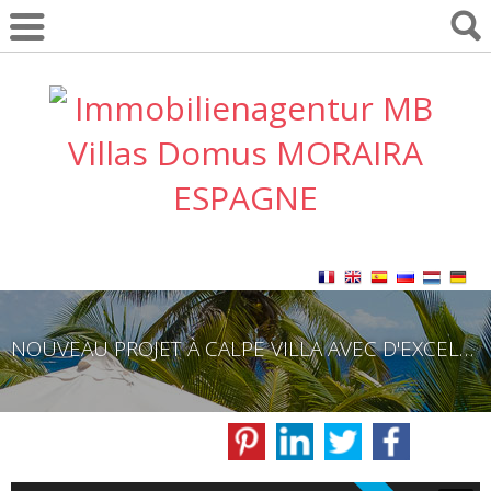
NOUVEAU PROJET À CALPE VILLA AVEC D'EXCELLENTES VUES SUR LA MER, LE PEÑÓN ET LA BAIE DE CALPE.