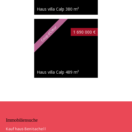
Haus villa Calp
380 m²
Coup d'Cœur
1 690 000 €
Haus villa Calp
489 m²
Immobiliensuche
Kauf haus Benitachell