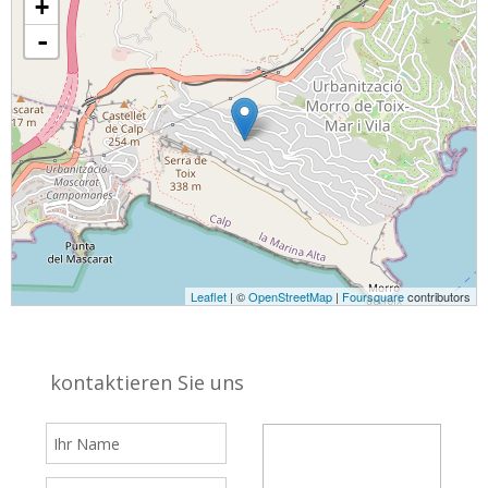
+
-
Leaflet
| ©
OpenStreetMap
|
Foursquare
contributors
kontaktieren Sie uns