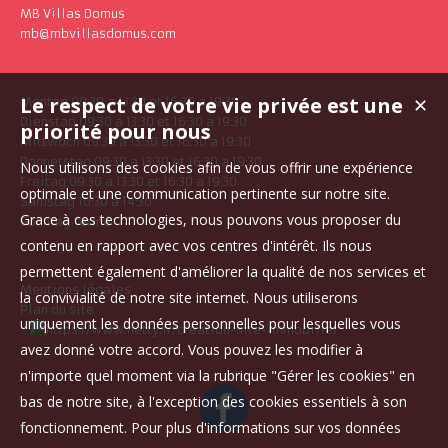
MB Villas Domus
mb@mbvillasdomus.com
Le respect de votre vie privée est une
✕
Montag 09:30 a 13:30 et 16:30 a 19:30
Dienstag 09:30 a 13:30 et 16:30 a 19:30
priorité pour nous
Mittwoch 09:30 a 13:30 et 16:30 a 19:30
Donnerstag 09:30 a 13:30 et 16:30 a 19:30
Nous utilisons des cookies afin de vous offrir une expérience
Freitag 09:30 a 13:30 et 16:30 a 19:30
optimale et une communication pertinente sur notre site.
Samstag 10:30 a 14:30
Grace à ces technologies, nous pouvons vous proposer du
Sonntag fermé
contenu en rapport avec vos centres d'intérêt. Ils nous
permettent également d'améliorer la qualité de nos services et
Mentions légales
la convivialité de notre site internet. Nous utiliserons
Plan du site
uniquement les données personnelles pour lesquelles vous
avez donné votre accord. Vous pouvez les modifier à
n'importe quel moment via la rubrique "Gérer les cookies" en
bas de notre site, à l'exception des cookies essentiels à son
fonctionnement. Pour plus d'informations sur vos données