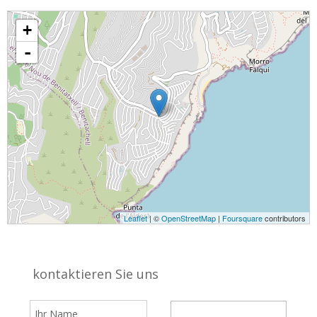
+
-
Leaflet
| ©
OpenStreetMap
|
Foursquare
contributors
kontaktieren Sie uns