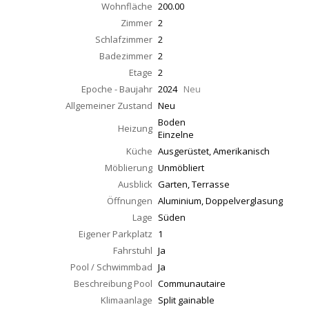
Wohnfläche
200.00
Zimmer
2
Schlafzimmer
2
Badezimmer
2
Etage
2
Epoche - Baujahr
2024
Neu
Allgemeiner Zustand
Neu
Boden
Heizung
Einzelne
Küche
Ausgerüstet, Amerikanisch
Möblierung
Unmöbliert
Ausblick
Garten, Terrasse
Öffnungen
Aluminium, Doppelverglasung
Lage
Süden
Eigener Parkplatz
1
Fahrstuhl
Ja
Pool / Schwimmbad
Ja
Beschreibung Pool
Communautaire
Klimaanlage
Split gainable